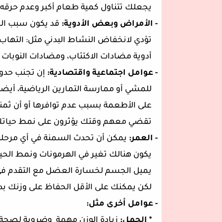
يجعلك تتناول كمية طعام أكبر وعدم حرقه وب
- الأمراض وبعض الأدوية:
قد يكون سبب ال
تؤدي لانخفاض النشاط البدني مثل: التهاب ا
أدوية مضادات الاكتئاب، ومضادات النوبات ا
- عوامل اجتماعية واقتصادية
:
إن تجنب حدو
للمشي أو ممارسة التمارين الرياضية، أيض
على الأطعمة بسبب عدم توافرها أو أن ثمن
تقضي معهم وقتك يؤثرون على نمط حياتك
- العمر:
يمكن أن تحدث السمنة في أي مرحلة 
يكون هنالك تغير في الهرمونات ونمط الح
يميل الجسم لخسارة العضل مع التقدم في
لكن يمكنك على الأقل الحفاظ على وزنك بدلا
- عوامل أخرى مثل:
*
الحمل:
زيادة الوزن مهمة
وضروية لصحة 