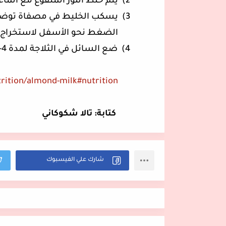
2)
يتم خلط اللوز المنقوع مع الماء والفان
3)
يسكب الخليط في مصفاة توضع
الضغط نحو الأسفل لاستخراج أ
4)
ضع السائل في الثلاجة لمدة 4-5 أيام ثم يمكنك تناوله.
rition/almond-milk#nutrition
كتابة: تالا شكوكاني