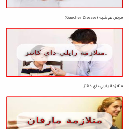
مرض غوشيه (Gaucher Disease)
متلازمة رايلي-داي كانتز.