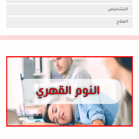
التشخيص
العلاج