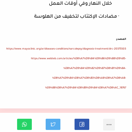
خلال النهار وفي أوقات العمل
·
مضادات الإكتئاب لتخفيف من الهلوسة
المصدر
:
https://www.mayoclinic.org/ar/diseases-conditions/narcolepsy/diagnosis-treatment/drc-20375503
https://www.webteb.com/articles/%D8%A7%D9%84%D9%86%D9%88%D9%85-
%D8%A7%D9%84%D9%82%D9%87%D8%B1%D9%8A-
%D8%A7%D9%84%D8%A7%D8%B3%D8%A8%D8%A7%D8%A8-
%D9%88%D8%A7%D9%84%D8%B9%D9%84%D8%A7%D8%AC_18767