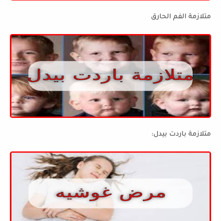
متلازمة الفم الحارق
متلازمة باردت بيدل: