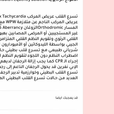
الأمواج الراديوية
Radiofrequency ablation
تسرع القلب عريض المركب
x Tachycardia
عريض المركب الناجم عن متلازمة
WPW
مع 
المسار
Orthodromic
الزوغان
Aberrancy
كم
غير المستجيبين أو المرضى المصابين به
القلبي الرئوي وتقويم النظم القلبي المتزا
الجيبي بواسطة الليدوكائين أو الأميودارون 
شـرياني طبيعـي مـع تـسـرع قلـب بطينـي حـاد
اضطراب النظم دون اللجوء لتقويم النظم ال
إجـراء الـ
CPR
كمـا يجـب إزالة الرجفان لديهم
الإبي نفرين قد يحول الرجفان الناعم إلى 
تسرع القلب البطيني وخوارزمية تدبير الرجفا
العديد مـن حـالات تسـرع القلـب البطينـي المزم
قد يعجبك ايضا