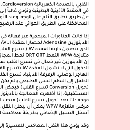
القلبي بالصدمة الكهربائية
Cardioversion
. 
في العقدة الأذينية البطينية وتؤدي غالباً إ
عن طريق تطبيق الثلج على الوجه، وعند الأول
المحافظة على الطريق الهوائي عنـد الرضيع 
إذا كانت المناورات المبهمية غير فعالة ف
الأدينوزيـن
Adenosine
لحصار العقدة الـ
AV
و
الذي تتضمن دارته العقدة
AV
( تسرع القلب
متلازمة
WPW
النمط
ORT
ORT
نمط المجازة 
إن الأدينوزين غير فعال في تسرع القلب ضيق 
الدخول التي لا تشمل العقدة
AV
(تسرع القلب
الـهاجر الوصلـي، الرفرفة الأذينية، تسرع القل
الطفل إلى النظم الجيبي الطبيعي ولم يكن 
تحويل
Conversion
تسرع القلب) فيمكن الب
المستقبلية. إذا أظهرت المعالجة بالأدينوز
موجة دلتا بعد تحويل تسرع القلب) فيجب ا
مرضى متلازمة
WPW
يمكن أن يبطئ النقل ع
أسفل السبيل الإضافي بطريقة معاكسة ل
وقد يؤدي هذا النقل المعاكس للمسيرة إلى 