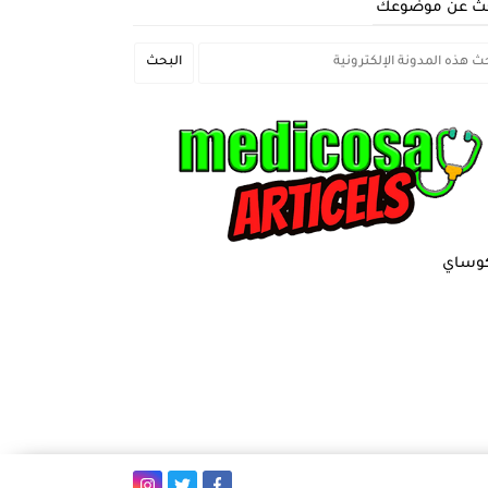
ث عن موضوعك
وساي