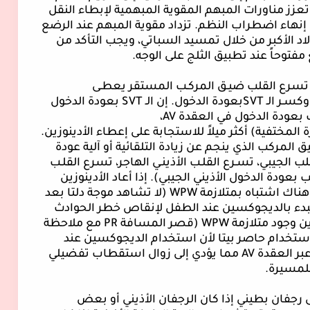
تعزز مناورات المبهم المقوية المبهمية لإبطاء النقل
لى إنهاء اضطراب النظم. تزداد مقوية المبهم عند الرضع
اد الأكبر من خلال تمسيد السباتي، ويجب التأكد من
مفتوحاً عند تطبيق الثلج على الوجه.
ي تسرع القلب ضيـق المركـب المستقر يعطـى
كسـر الـ
SVT
بعودة الدخول. إن الـ
SVT
بعودة الدخول
 بعودة الدخول في العقدة
AV
،
المختفية) أكثر ميلاً للاستجابة على إعطاء الأدينوزين.
المركب الذي ينجم عن زيادة التلقائية أو آلية عودة
 الجيبي، تسـرع القلـب الأذينـي الهاجر، تسرع القلـب
ب بعودة الدخول الأذيني الجيبي). إذا أعاد الأدينوزين
هناك اشتباه بمتلازمة
WPW
(لا تشاهد موجة دلتا بعد
دء بالديجوكسين عند الطفل لإنقاص خطر الحوادث
ين وجود متلازمة
WPW
(قصر المسافة
PR
مع ملاحظة
ستخدام حاصر بيتا لأن استخدام الديجوكسين عند
بر العقدة
AV
مما يؤدي إلى زوال استقطاب تفضيلي
لمسيرة.
رجفان بطيني إذا كان الرجفان الأذيني أو بعض