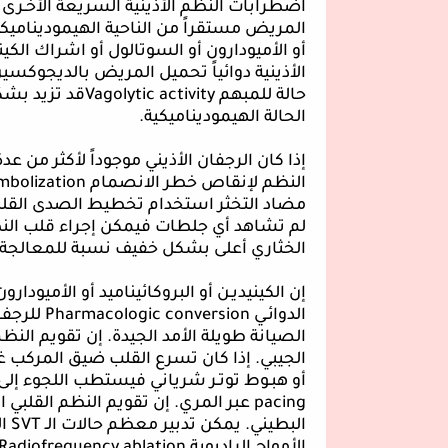
اضطرابات النظم الأذينية السريعة الأخـرى م
المريض مستقراً من الناحية الهيموديناميكي
أو الأميودارون أو السوتالول أو اشراك الك
الأذينية دوائياً تحميل المريض بالديجوكسين 
حالة للمبهم
activity
Vagolytic
قد تزيد بشك
الحالة الهيموديناميكية.
إذا كان الرجفان الأذيني موجوداً لأكثر من 
النظم لإنقاص خطر الانصمام
mbolization
مضاد التخثر استخدام تخطيط الصدى القلبي 
لم تشاهد أي جلطات فيمكن إجراء قلب الن
الخثاري أعلى بشكل خفيف نسبة للمعالجة ا
إن الكينيديـن أو البروكائيناميد أو الأميودارو
الدوائـي
Pharmacologic conversion
للرجفان
الصيانة طويلة الأمد الجيدة. إن تقويم الن
الجيبي. إذا كان تسرع القلب ضيق المركب غ
أو هبـوط توتـر شرياني فيستطب اللجوء إلى 
pacing
عبر المري. إن تقويم النظم القلبي 
البطيني. يمكن تدبير معظم حالات الـ
SVT
ال