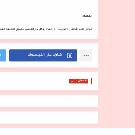
المصدر:
مبادئ طب الأطفال (بلوبرنت)، د. عماد زوكار، دار القدس للعلوم، الطبعة العربية ال
المقال التالي