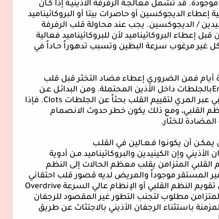
وجودة. قد تشمل معالجـة الرفرفة الأذينيـة إذا كـان
ة إعطاء الديجوكسين أو حاصرات بيتا أو البروكائيناميد
ينيدين / الديجوكسين. يجب عند محاولة قلب الرفرفة
قبل إعطاء البروكائيناميد لأن للبروكائيناميد فعالية
ل غير مرغوب سرعة البطين وتسبب تدهـوراً حـاداً في
عدة أيام فمن الضروري إعطاء مضاد التخثر قبل قلب
E
بالجلطات داخل الأذين المحتملة. ومن البدائـل عـن
عبر المري لتقييم القلب بحثاً عن الجلطات
Clots
. فإذا
ظم القلبي، ومع ذلك يكون خطر حدوث الانصمام
لمضادة للخثار.
ن يمكـن أن يكونـوا فـعـالين في القلـب
 الأذيني وإن الكينيدين والبروكائيناميد مـن أدوية
ظم القلبي المتزامن يقلب معظم الحالات إلى النظم
ير المستقر موجوداً والمريض لديه قصور قلب احتقاني
تقويم النظم القلبي أو الإنظام عالي السرعة
Overdrive
المتزامن مطلوب لتجنب التطور غير المقصود للرجفان
مزمنة باستثناء الرجفان الأذيني بالاجتثاث عن طريق