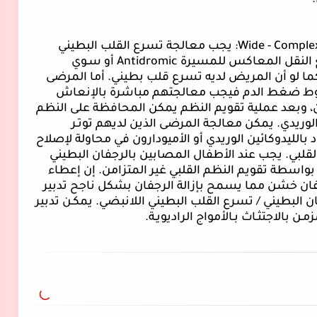
.
Wide - Comple
: يجب معالجة تسرع القلب البطيني
النقل المعاكس للمسيرة
Antidromic
أو سـوي
ا لو أن المريض لديه تسرع قلب بطيني. أما المرضى
بوط ضغط الدم فيجب معالجتهم مباشرة بالإنعاش
من، وبعد عملية تقويم النظم يمكن المحافظة على النظم
الوريدي. يمكن معالجة المرضى الذين لديهم توتـر
 بالليدوكائين الوريدي أو الأميودارون في محاولة لإصلاح
قلبي. يجب عند الأطفال المصابين بالرجفان البطيني
 بواسطة تقويم النظم القلبي غير المتزامن. إن إعطاء
رجفان خشن مما يسمح بإزالة الرجفان بشكل ناجح تدبير
ن البطيني / تسرع القلب البطيني اللانبضي. يمكـن تدبير
ـن بالاجتثـاث بـالأمواج الراديويـة.