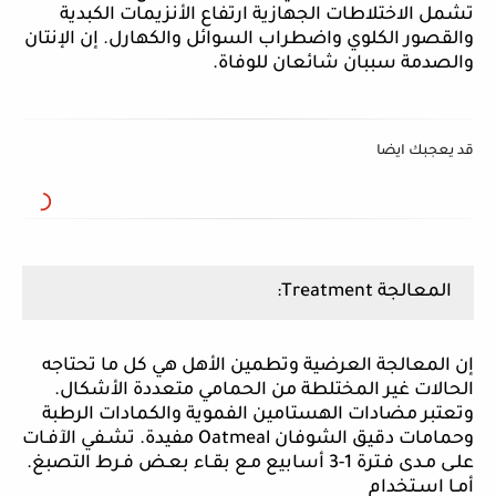
تشمل الاختلاطات الجهازية ارتفاع الأنزيمات الكبدية
والقصور الكلوي واضطراب السوائل والكهارل. إن الإنتان
والصدمة سببان شائعان للوفاة.
قد يعجبك ايضا
المعالجة
Treatment
:
إن المعالجة العرضية وتطمين الأهل هي كل ما تحتاجه
الحالات غير المختلطة من الحمامي متعددة الأشكال.
وتعتبر مضادات الهستامين الفموية والكمادات الرطبة
وحمامات دقيق الشوفان
Oatmeal
مفيدة. تشـفي الآفـات
علـى مـدى فـترة 1-3 أسابيع مـع بقـاء بعـض فـرط التصبغ.
أمـا اسـتخدام