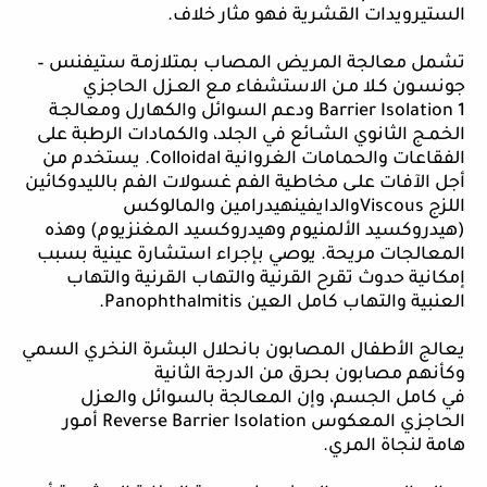
الستيرويدات القشرية فهو مثار خلاف.
تشمل معالجة المريض المصاب بمتلازمـة ستيفنس –
جونسـون كـلا مـن الاستشفاء مـع العـزل الحاجزي
1
Barrier Isolation
ودعم السوائل والكهارل ومعالجـة
الخمـج الثانوي الشـائع في الجلد، والكمادات الرطبة على
الفقاعات والحمامات الغروانية
Colloidal
. يستخدم من
أجل الآفات علـى مخاطية الفم غسولات الفم بالليدوكائين
اللزج
Viscous
والدايفينهيدرامين والمالوكس
(هيدروكسيد الألمنيوم وهيدروكسيد المغنزيوم) وهذه
المعالجات مريحة. يوصي بإجراء استشارة عينية بسبب
إمكانية حدوث تقرح القرنية والتهاب القرنية والتهاب
العنبية والتهاب كامل العين
Panophthalmitis
.
يعالج الأطفال المصابون بانحلال البشرة النخري السمي
وكأنهم مصابون بحرق من الدرجة الثانية
في كامل الجسم، وإن المعالجة بالسوائل والعزل
الحاجزي المعكوس
Reverse Barrier Isolation
أمـور
هامة لنجاة المري.