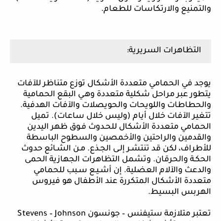
والتمنيع والارتكاسات للطعام.
التظاهرات السريرية:
يوجد في الحمامي متعددة الأشكال توزع متناظر للآفات
يتطور عبر مراحل شكلية متعددة وهـي البقع الحمامية
والحطاطات واللويحات والحويصلات والآفات الهدفية.
تتغير الآفات خلال أيام (وليس خلال ساعات). تميل
الحمامي متعددة الأشكال للحـدوث فـوق ظهر اليدين
والقدمين والراحتين والأخمصين والسطوح الباسطة
للأطراف، لكن قد تنتشـر إلـى الجـذع. مـن الشـائع حدوث
الحكـة والحرقان. وتشمل التظاهرات الجهازية الحمى
والدعث والآلام العضلية. إن أشـيـع سـبب للحمامي
متعددة الأشكال المتكررة عند الأطفال هو فيروس
الهربس البسيط.
تعتبر متلازمة ستيفنس – جونسون
Stevens – Johnson