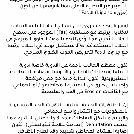
بالتعبير عبر التنظيم الأعلى
Upregulation
عن لجين
(جزيء
Ligand
) الـ
Fas
"
ligand
Fas
:
هو جزيء على سطح الخلايا التائية السامة
للخلايا ، يرتبط مع مستقبله (
Fas
) الموجود على سطح
الخلايا الأخرى مما يؤدي للبدء بالموت الخلوي المبرمج في
الخلايا المستهدفة.
Fas
، مستقبل يوجد في الخلايا يرتبط
مع جزيء الـ
Fas
لتحريض الموت الخلوي المبرمج.
تكون معظم الحالات ناجمة عن الأدوية خاصة أدوية
السلفا ومضادات الاختلاج والأدوية المضادة للالتهاب غير
الستيرويدية. تكون البداية حادة مع حمى مرتفعة
وإحساس حارق في الأغشية المخاطية و / أو الحمامي
مع التآكلات
Erosion
في الفم والملتحمة.
إن التظاهرات الجلدية تشابه تظاهرات الجلد المسموط
بالعنقوديات مع انتشار واسع للحمامي
والإيلام وتشكل النفاطات
Blister
وانفصال البشـرة مـمـا
يسـبب
Denudation
(إيجابيـة عـلامـة نيكولسكي). تكون
إصابة الغشاء المخاطي شديدة وقد تطرح الأظافر.