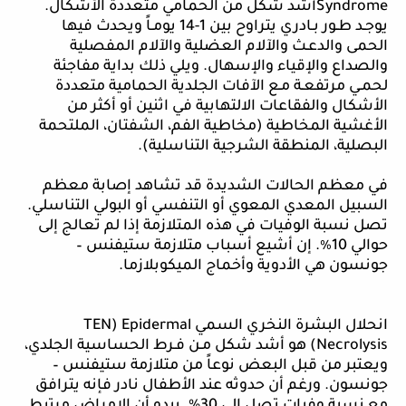
Syndrome
أشد شكل من الحمامي متعددة الأشكال.
يوجـد طـور بـادري يتراوح بين 1-14 يومـاً ويحدث فيها
الحمى والدعـث والآلام العضلية والآلام المفصلية
والصداع والإقياء والإسهال. ويلي ذلك بداية مفاجئة
لحمـي مرتفعـة مـع الآفات الجلدية الحمامية متعددة
الأشكال والفقاعات الالتهابية في اثنين أو أكثر من
الأغشية المخاطية (مخاطية الفم، الشفتان، الملتحمة
البصلية، المنطقة الشرجية التناسلية).
في معظم الحالات الشديدة قد تشاهد إصابة معظم
السبيل المعدي المعوي أو التنفسي أو البولي التناسلي.
تصل نسبة الوفيات في هذه المتلازمة إذا لم تعالج إلى
حوالي 10٪. إن أشيع أسباب متلازمة ستيفنس –
جونسون هي الأدوية وأخماج الميكوبلازما.
انحلال البشرة النخري السمي
TEN) Epidermal
Necrolysis
) هو أشد شكل مـن فـرط الحساسية الجلدي،
ويعتبر من قبل البعض نوعاً من متلازمة ستيفنس –
جونسون. ورغم أن حدوثه عند الأطفال نادر فإنه يترافق
مع نسبة وفيات تصل إلى 30%. يبدو أن الإمراض مرتبط