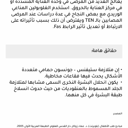
يعالج العديد من المرضى في وحدة العناية المشددة أو
في مركز العناية بالحروق. استخدم الغلوبولين المناعي
الوريدي مع بعض النجاح في عدة دراسات عند المرضى
المصابين بالـ
TEN
ويفترض أن ذلك بسبب تأثيراته على
الارتباط أو تعديل تأثير الرابط
Fas
.
حقائق هامة:
• إن متلازمة ستيفنس – جونسون حمامي متعددة
الأشكال يحدث فيها فقاعات مخاطية.
• يكون انحلال البشرة النخرى السمى مشابها لمتلازمة
الجلد المسموط بالعنقوديات من حيث حدوث انسلاخ
طبقة البشرة في كل منهما.
المصدر:
مبادئ طب الأطفال (بلوبرنت)، د. عماد زوكار، دار القدس للعلوم، الطبعة العربية الأولى 2005.