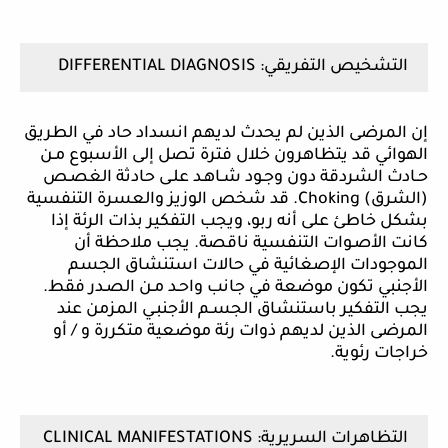
التشخيص التفريقي:
DIFFERENTIAL DIAGNOSIS
إن المرضى الذين لم يحدث لديهم انسداد حاد في الطريق
الهوائي قد يتظاهرون خلال فترة تصل إلى الأسبوع مـن
حـادث الشردقة دون وجـود شـاهـد علـى حادثة الغصـص
(الشرق)
Choking
. قد شخص الوزيز والعسرة التنفسية
بشكل خاطئ على أنه ربو، ويجب التفكير بذات الرئة إذا
كانت الأصـوات التنفسية ناقصة. يجب ملاحظة أن
الموجودات الإصغائية في حالات استنشاق الجسم
الأجنبي تكون موضعة في جانب واحـد مـن الصـدر فقط.
يجب التفكير باستنشاق الجسـم الأجنبـي المزمن عند
المرضى الذين لديهم ذوات رئة موضعية متكررة و / أو
خراجات رئوية.
التظاهرات السريرية:
CLINICAL MANIFESTATIONS