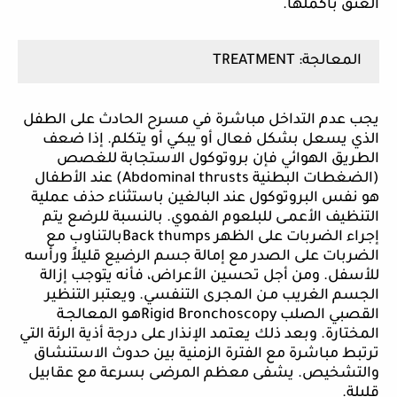
العنق بأكملها.
المعالجة:
TREATMENT
يجب عدم التداخل مباشرة في مسرح الحادث على الطفل
الذي يسعل بشكل فعال أو يبكي أو يتكلم. إذا ضعف
الطريق الهوائي فإن بروتوكول الاستجابة للغصص
(الضغطات البطنية
Abdominal thrusts
) عند الأطفال
هو نفس البروتوكول عند البالغين باستثناء حذف عملية
التنظيف الأعمـى للبلعوم الفموي. بالنسبة للرضع يتم
إجراء الضربات على الظهر
Back thumps
بالتناوب مع
الضربات على الصدر مع إمالة جسم الرضيع قليلاً ورأسه
للأسفل. ومن أجل تحسين الأعراض، فأنه يتوجب إزالة
الجسم الغريب مـن المجرى التنفسي. ويعتبر التنظير
القصبي الصلب
Rigid Bronchoscopy
هـو المعالجـة
المختارة. وبعد ذلك يعتمد الإنذار على درجة أذية الرئة التي
ترتبط مباشرة مع الفترة الزمنية بين حدوث الاستنشاق
والتشخيص. يشفى معظم المرضى بسرعة مع عقابيل
قليلة.