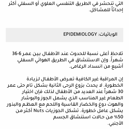
التي تنحشر في الطريق التنفسي العلوي أو السفلي أكثر
إحداثاً للمشاكل.
الوبائيات:
EPIDEMIOLOGY
تلاحظ أعلى نسبة للحدوث عنـد الأطفـال بـيـن عمـر 6-36
شهراً. وإن الاستنشاق في الطريق الهوائي السفلي
أشيع من انسداد الرغامى.
إن المراقبة غير الكافيـة تعـرض الأطفـال لـزيـادة
الخطـورة. لا يحدث بزوغ الرحى الثانية بشكل تام حتى عمر
30 شهراً عند العديد من الأطفال لذلك فإن اختيار
الطعام غير المناسب الذي يشمل الجوز والبوشار
والهوت دوغ والخضار القاسية واللحم مع العظـم والبذور
يشكل عامل خطورة. تشكل الجوزيات
Nuts
أكـثر مـن
50% مـن حـالات استنشاق الجسم
الأجنبي.