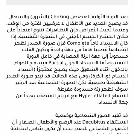
بعد النوبة الأولية للغصص
Choking
(الشرق) والسعال
قد يصبح العديد من الأطفال لا عرضيين لفترة من الوقت،
وعندما تحدث الأعراض فإن التظاهرات تتنوع اعتماداً على
مكان انحشار الجسم الأجنبي في الشجرة التنفسية. إذا
كان الانسداد تاماً
Complete
فـإن صـورة الصـدر تظهر
انخماصاً قصبياً هاماً في جهة واحدة ويكون القلب
مسحوباً إلى جهة الرئة المصابة في كامل الدورة
التنفسية، أما الانسداد الجزئي
Partial
فيسمح للهواء
بالدخول أثنـاء الشهيق حيـث يصبـح محتجزاً (انسداد
الدسام ذي الكرة)، وفي هذه الحالات قد تبدو صورة الصدر
الشهيقية طبيعية، لكن الصورة الشعاعية بعد الزفير
سوف تظهر رئة مسدودة مفرطة
الانتفاخ
Hyperinflated
مع انزياح المنصف بعيداً عن
جهة الانسداد.
قد تفيد الصور الشعاعية بوضعية
الاستلقاء
Decubitus
عند الرضع والأطفال الصغار. أن
التصوير الشعاعي للصدر يجب أن يكون شامل لمنطقة