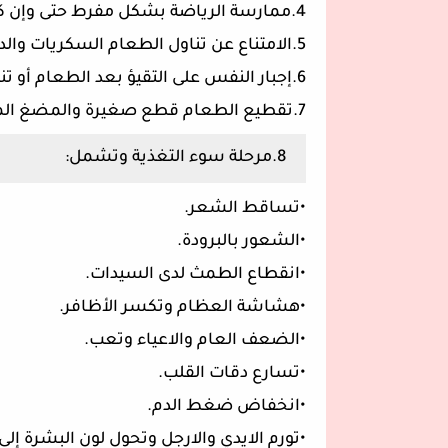
4.ممارسة الرياضة بشكل مفرط حتى وإن كان مصاب بالمرض.
5.الامتناع عن تناول الطعام السكريات والدهون او احتساب السعرات الحرارية بشكل مفرط.
6.إجبار النفس على التقيؤ بعد الطعام أو تناول الادوية المسهلة لتخلص منه.
7.تقطيع الطعام قطع صغيرة والمضغ المطول للأكل.
8.مرحلة سوء التغذية وتشمل:
•تساقط الشعر.
•الشعور بالبرودة.
•انقطاع الطمث لدى السيدات.
•هشاشة العظام وتكسر الأظافر.
•الضعف العام والاعياء وتعب.
•تسارع دقات القلب.
•انخفاض ضغط الدم.
•تورم الايدي والارجل وتحول لون البشرة إلى 