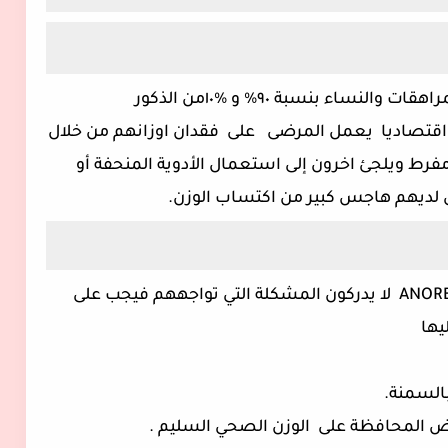
هو فقدان الشهية العصبي يصيب أغلب المراهقات والنساء بنسبة ٩٠% و %١٠من الذكور
واقتصاديا يعمل المرضى على فقدان اوزانهم من خلال
ط ويلجئ اخرون إلى استعمال الأدوية المنحفة أو
ى لديهم هاجس كبير من اكتساب الوزن.
الاشخاص المصابين باضطراب الاكل ANOREXIA لا يدركون المشكلة التي تواجههم فيجب على
يها