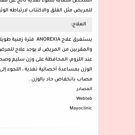
الشخص مصابة بسوء تغذية ناتج عن فقدا
للمريض مثل القلق والاكتئاب لارتباطه الو
العلاج:
يستغرق علاج ANOREXIA
والمقربين من المريض لا يوجد علاج للمر
عند اللزوم، المحافظة على وزن سليم وصحي
الوزن بمساعدة أخصائية تغذية ، اللجوء إ
مصاب بانخفاض حاد بالوزن
.
المصادر
Webteb
Mayoclinic