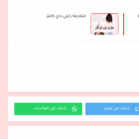
متلازمة رايلي-داي كانتز.