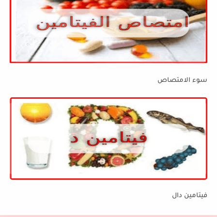
سوء الامتصاص
فيتامين دال