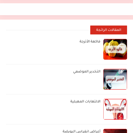
المقالات الرائجة
فاكهة الأترجة
التخدير الموضعي
الالتهابات المهبلية
أعراض انغراس البويضة