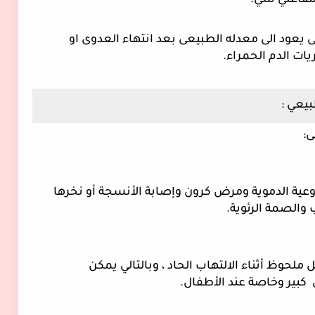
لتفاعلي سي.
2- ESR : هو بروتين الذى ياخذ وقت اطول لكى يعود الى معدله الطبيعى بعد انتهاء العدوى او 
ات الدم الحمراء.
ى:
مثل التهاب المفاصل الالتهابي والتهاب الأوعية الدموية ومرض كرون وإصابة الأنسجة أو نخرها 
والصمة الرئوية.
ترتفع مستويات بروتين سي التفاعلي بشكل ملحوظ أثناء الالتهاب الحاد ، وبالتالي يمكن 
 كبير وخاصة عند الأطفال.