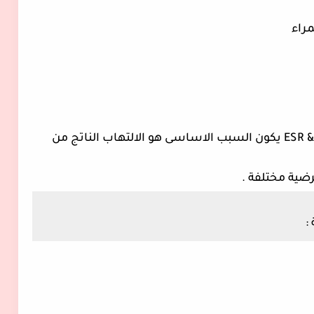
لذلك عند زيادة كلا من ESR & CRP & WBCS يكون السبب الاساسى هو الالتهاب الناتج من 
: