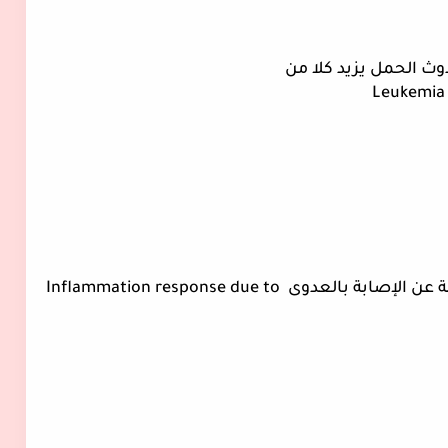
وث الحمل يزيد كلا من
من الواضح ان السبب هنا هو التهابات ناتجة عن الإصابة بالعدوى Inflammation response due to 