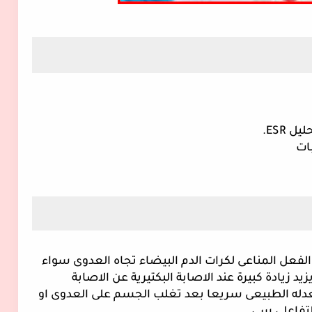
ات 
 1- CRP :هو بروتين ينتج من الكبد نتيجة الرد الفعل المناعى لكرات الدم البيضاء تجاه العدوى سواء 
بكتيريا او فيروسية او التهاب الحادة ولكنه يزيد زيادة كبيرة عند الاصابة البكتيرية عن الاصابة 
الفيروسية كما أن هذا البروتين يعود الى معدله الطبيعى سريعا بعد تغلب الجسم على العدوى او 