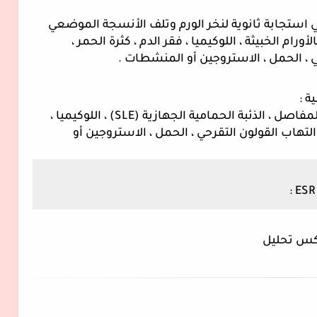
من المرجح أن يكون ارتفاع البروتين التفاعلي استجابة ثانوية لنخر الورم وتلف الأنسجة الموضعي 
والالتهاب المرتبط في المرضى المصابين بالأورام الخبيثة ، اللوكيميا ، فقر الدم ، كثرة الحمر ، 
ي ، الحمل ، الاستروجين أو المنشطات .
يحدث ارتفاع طفيف أو معدوم في التهاب المفاصل ، الذئبة الحمامية الجهازية (SLE) ، اللوكيميا ، 
فقر الدم ، كثرة الحمر ، العدوى الفيروسية ، التهاب القولون التقرحي ، الحمل ، الاستروجين أو 