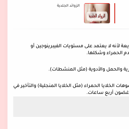
الزوائد الجلدية
CRP -1 أفضل من ESR لرصد التغيرات السريعة لأنه لا يعتمد على مستويات الفيبرينوجين أو 
الدم الحمراء وشكلها.
3-  تتأثر ESR باختلافات الهيماتوكريت ، وتشوهات الخلايا الحمراء (مثل الخلايا المنجلية) والتأخير في 
ي غضون أربع ساعات.