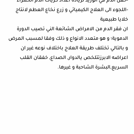
-حقن الدم في الوريد لزيادة اعداد كريات الدم الحمراء
-اللجوء الى العلاج الكيميائي و زرع نخاع العطم لانتاج
خلايا طبيعية
ان فقر الدم من الامراض الشائعة الني تصيب الدورة
الدموية؛ و هو متعدد الانواع و ذلك وفقا لمسبب المرض
و بالتالي تختلف طريقة العلاج باختلاف نوعه غير ان
اعراضه الابرزتتلخص يالدوار, الصداع, خفقان القلب
السريع,البشرة الشاحبة و غيرها.