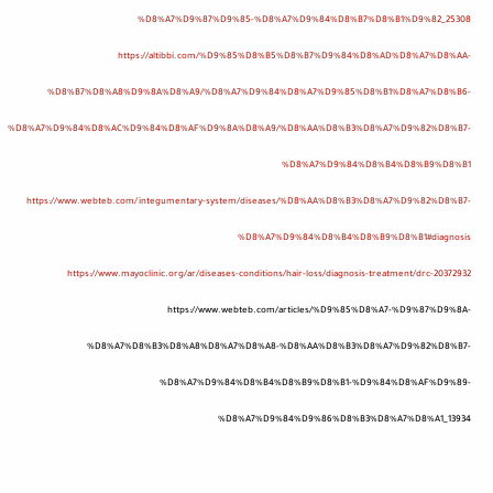
%D8%A7%D9%87%D9%85-%D8%A7%D9%84%D8%B7%D8%B1%D9%82_25308
https://altibbi.com/%D9%85%D8%B5%D8%B7%D9%84%D8%AD%D8%A7%D8%AA-
%D8%B7%D8%A8%D9%8A%D8%A9/%D8%A7%D9%84%D8%A7%D9%85%D8%B1%D8%A7%D8%B6-
%D8%A7%D9%84%D8%AC%D9%84%D8%AF%D9%8A%D8%A9/%D8%AA%D8%B3%D8%A7%D9%82%D8%B7-
%D8%A7%D9%84%D8%B4%D8%B9%D8%B1
https://www.webteb.com/integumentary-system/diseases/%D8%AA%D8%B3%D8%A7%D9%82%D8%B7-
%D8%A7%D9%84%D8%B4%D8%B9%D8%B1#diagnosis
https://www.mayoclinic.org/ar/diseases-conditions/hair-loss/diagnosis-treatment/drc-20372932
https://www.webteb.com/articles/%D9%85%D8%A7-%D9%87%D9%8A-
%D8%A7%D8%B3%D8%A8%D8%A7%D8%A8-%D8%AA%D8%B3%D8%A7%D9%82%D8%B7-
%D8%A7%D9%84%D8%B4%D8%B9%D8%B1-%D9%84%D8%AF%D9%89-
%D8%A7%D9%84%D9%86%D8%B3%D8%A7%D8%A1_13934