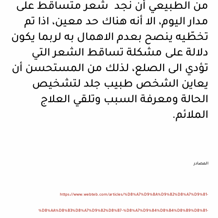
من الطبيعي أن نجد شعر متساقط على
مدار اليوم، الا أنه هناك حد معين، اذا تم
تخطّيه ينصح بعدم الاهمال به لربما يكون
دلالة على مشكلة تساقط الشعر التي
تؤدي الى الصلع، لذلك من المستحسن أن
يعاين الشخص طبيب جلد لتشخيص
الحالة ومعرفة السبب وتلقي العلاج
الملائم.
المصادر
https://www.webteb.com/articles/%D8%A7%D9%8A%D9%82%D8%A7%D9%81-
%D8%AA%D8%B3%D8%A7%D9%82%D8%B7-%D8%A7%D9%84%D8%B4%D8%B9%D8%B1-