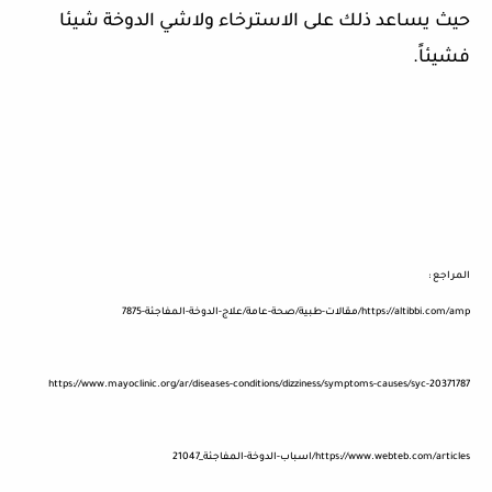
حيث يساعد ذلك على الاسترخاء ولاشي الدوخة شيئا
فشيئاً.
المراجع :
https://altibbi.com/amp/مقالات-طبية/صحة-عامة/علاج-الدوخة-المفاجئة-7875
https://www.mayoclinic.org/ar/diseases-conditions/dizziness/symptoms-causes/syc-20371787
https://www.webteb.com/articles/اسباب-الدوخة-المفاجئة_21047