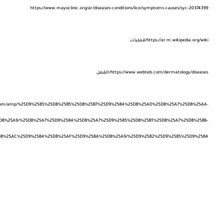
https://www.mayoclinic.org/ar/diseases-conditions/lice/symptoms-causes/syc-20374399
https://ar.m.wikipedia.org/wiki/قمليات
https://www.webteb.com/dermatology/diseases/القمل
bbi.com/amp/%25D9%2585%25D8%25B5%25D8%25B7%25D9%2584%25D8%25AD%25D8%25A7%25D8%25AA-
D8%25A9/%25D8%25A7%25D9%2584%25D8%25A7%25D9%2585%25D8%25B1%25D8%25A7%25D8%25B6-
D8%25AC%25D9%2584%25D8%25AF%25D9%258A%25D8%25A9/%25D9%2582%25D9%2585%25D9%2584