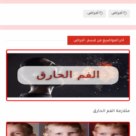
أمراض
أمراض.
أخر المواضيع من قسم : أمراض
متلازمة الفم الحارق