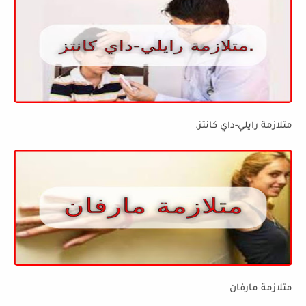
متلازمة رايلي-داي كانتز.
متلازمة مارفان