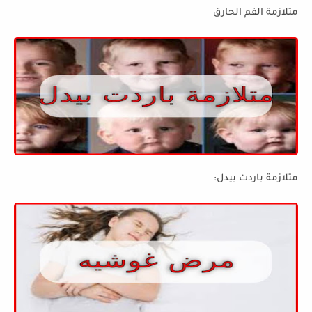
متلازمة الفم الحارق
متلازمة باردت بيدل: