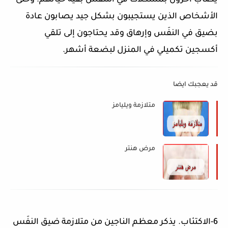
يُصاب آخرون بمشكلات في التنفس بقية حياتهم. وحتى
الأشخاص الذين يستجيبون بشكل جيد يصابون عادة
بضيق في النفَس وإرهاق وقد يحتاجون إلى تلقي
أكسجين تكميلي في المنزل لبضعة أشهر.
قد يعجبك ايضا
متلازمة ويليامز
مرض هنتر
6-الاكتئاب. يذكر معظم الناجين من متلازمة ضيق النفَس