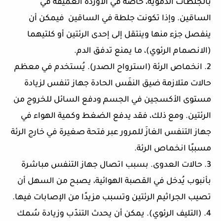
بالجلطات الدموية، خاصة في الأوردة العميقة في
الساقين. وإذا تكونت جلطة في الساقين فيمكن أن
ينفصل جزء منها وينتقل إلى إحدى الرئتين أو كلتيهما
(الانصمام الرئوي)، ما يمنع تدفق الدم.
2. انخماص الرئة (استرواح الصدر). يُستخدم في معظم
حالات متلازمة ضيق النفَس الحادة جهاز تنفس لزيادة
مستوى الأكسجين في الجسم ودفع السائل للخروج من
الرئتين. ومع ذلك، فقد يدفع الضغط وكمية الهواء في
جهاز التنفس الغازَ للمرور عبر فتحة صغيرة في خارج الرئة
مسببًا انخماص الرئة.
3. حالات العدوى. بسبب اتصال جهاز التنفس مباشرة
بأنبوب يُدخل في القصبة الهوائية، يصبح من السهل أن
تصيب الجراثيم الرئتين وتسبب مزيدًا من الإصابات فيها.
4. (التليف الرئوي). يمكن أن يحدث التندّب وزيادة سُمك