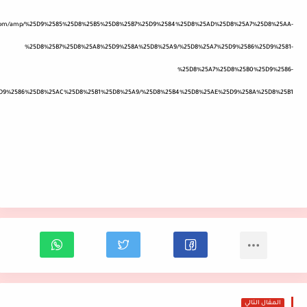
bbi.com/amp/%25D9%2585%25D8%25B5%25D8%25B7%25D9%2584%25D8%25AD%25D8%25A7%25D8%25AA-
%25D8%25B7%25D8%25A8%25D9%258A%25D8%25A9/%25D8%25A7%25D9%2586%25D9%2581-
%25D8%25A7%25D8%25B0%25D9%2586-
D9%2586%25D8%25AC%25D8%25B1%25D8%25A9/%25D8%25B4%25D8%25AE%25D9%258A%25D8%25B1
المقال التالي