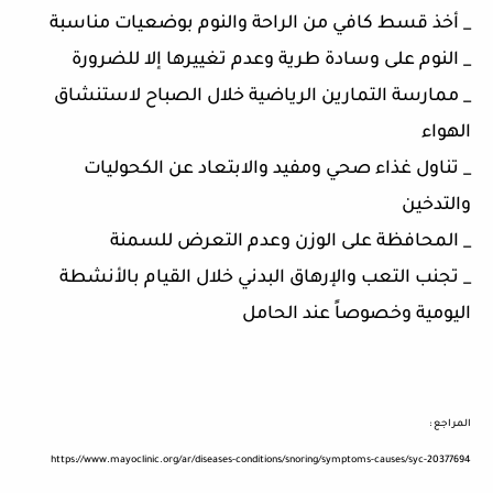
_ أخذ قسط كافي من الراحة والنوم بوضعيات مناسبة
_ النوم على وسادة طرية وعدم تغييرها إلا للضرورة
_ ممارسة التمارين الرياضية خلال الصباح لاستنشاق
الهواء
_ تناول غذاء صحي ومفيد والابتعاد عن الكحوليات
والتدخين
_ المحافظة على الوزن وعدم التعرض للسمنة
_ تجنب التعب والإرهاق البدني خلال القيام بالأنشطة
اليومية وخصوصاً عند الحامل
المراجع :
https://www.mayoclinic.org/ar/diseases-conditions/snoring/symptoms-causes/syc-20377694