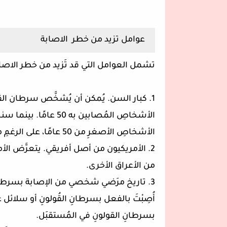
عوامل تزيد من خطر الاصابة
تشمل العوامل التي قد تَزيد من خطر الاصا
1. كبار السن. يُمكن أن يُشخَّص سرطان القو
الأشخاصِ المُصابين به 
الأشخاصِ الأصغرِ من 50 عامًا، على الرغمِ من عدم تأكُد الأطباء من السبب.
2. الأمريكيون من أصل أفريقي. يتعرَّض ا
من الأعراق الأخرى.
3. تاريخ مرَضي شخصي من الإصابة بسرطان 
أُصِبْتَ بالفعل بسرطانِ القُولونِ أو سلائل غي
بسرطانِ القولونِ في المُستقبَل.