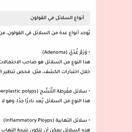
أنواع السلائل في القولون
يُوجد أنواع عدة من السلائل في القولون، من
• وَرَمٌ غُدّيّ (Adenoma)
هذا النوع من السلائل هو صاحب الاحتمالات ا
خلال اختبارات الكشف، مثل: فحص تنظير القولو
• سلائل مفْرِطة التَّنَسُّج (Hyperplastic polyps)
هذا النوع من السلائل يُعد نادرًا جدًا، وهو
• سلائل التهابية (Inflammatory Ployps)
هذه السلائل يمكن أن تتكون نتيجة التهاب 