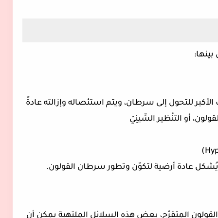
 بينها:
لأكبر للتحول إلى سرطان، ويتم استئصاله وإزالته عادةً
ن، أو التنْظير السِّينِيّ
 لا يُشكل عادة أرضية لتكوّن وتطور سرطان القولون.
القولون المتقرّح، بعض هذه السلائل الملتهبة يمكن أن