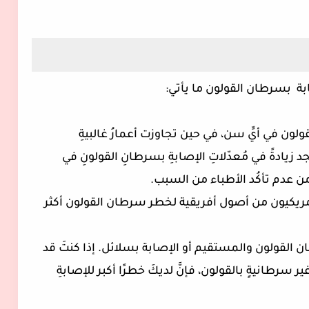
بة بسرطان القولون ما يأتي:
لون في أيِّ سن، في حين تجاوزت أعمارُ غالبيةِ
50 عامًا. بينما سنجد زيادةً في مُعدّلاتِ الإصابةِ بسرطانِ القولونِ في
لأمريكيون من أصول أفريقية لخطر سرطان القولون أكثر
القولون والمستقيم أو الإصابة بسلائل. إذا كنتَ قد
ر سرطانيةٍ بالقولون، فإنَّ لديكَ خطرًا أكبر للإصابةِ