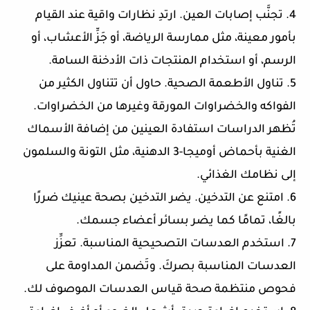
4. تجنَّب إصابات العين. ارتدِ نظارات واقية عند القيام
بأمور معينة، مثل ممارسة الرياضة، أو جَزِّ الأعشاب، أو
الرسم، أو استخدام المنتجات ذات الأدخنة السامة.
5. تناول الأطعمة الصحية. حاول أن تتناول الكثير من
الفواكه والخضراوات المورقة وغيرها من الخضراوات.
تُظهر الدراسات استفادة العينين من إضافة الأسماك
الغنية بأحماض أوميجا-3 الدهنية، مثل التونة والسلمون
إلى نظامك الغذائي.
6. امتنع عن التدخين. يضر التدخين بصحة عينيك ضررًا
بالغًا، تمامًا كما يضر بسائر أعضاء جسمك.
7. استخدم العدسات التصحيحية المناسبة. تعزِّز
العدسات المناسبة بصركَ. وتَضمن المداومة على
فحوص منتظمة صحة قياس العدسات الموصوف لك.