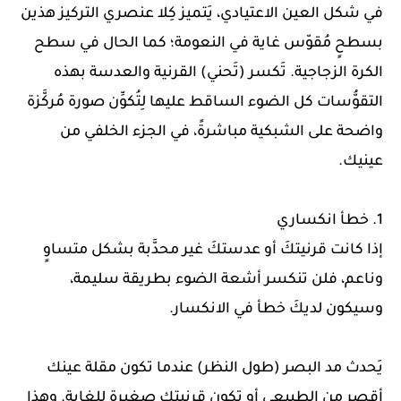
في شكل العين الاعتيادي، يَتميز كِلا عنصري التركيز هذين
بسطحٍ مُقوّس غاية في النعومة؛ كما الحال في سطح
الكرة الزجاجية. تَكسر (تَحني) القرنية والعدسة بهذه
التقوُّسات كل الضوء الساقط عليها لِتُكوِّن صورة مُركَّزة
واضحة على الشبكية مباشرةً، في الجزء الخلفي من
عينيك.
1. خطأ انكساري
إذا كانت قرنيتكَ أو عدستكَ غير محدَّبة بشكل متساوٍ
وناعم، فلن تنكسر أشعة الضوء بطريقة سليمة،
وسيكون لديكَ خطأ في الانكسار.
يَحدث مد البصر (طول النظر) عندما تكون مقلة عينك
أقصر من الطبيعي أو تكون قرنيتك صغيرة للغاية. وهذا