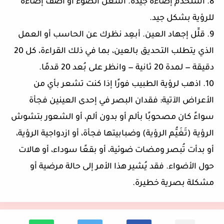
8. استخدم إضاءة جيدة. أشعل الضوء أو أضف إضاءة
للرؤية بشكل جيد.
9. قلِّل إجهاد العين. أبعِد نظرك عن الحاسب أو العمل
الذي يتطلب التحديق بالعين، بما في ذلك القراءة، كل 20
دقيقة — لمدة 20 ثانية — وانظر على بُعد 20 قدمًا.
10. اذهب لرؤية الطبيب فورًا إذا كنت تشعر بأي من
الأعراض الآتية: فقدان البصر في إحدى العينين فجأة
سواءً كان مصحوبًا بألم أو بدون ألم، أو الشعور بتشوش
الرؤية (تَغَيُّم الرؤية) وضبابيتها فجأة، أو ازدواجية الرؤية،
أو بدأت تُبصر ومضات ضوئية، أو بقعًا سوداء، أو هالات
حول الأضواء. فقد يُشير هذا الأمر إلى حالة مرضية أو
مشكلة بصرية خطيرة.