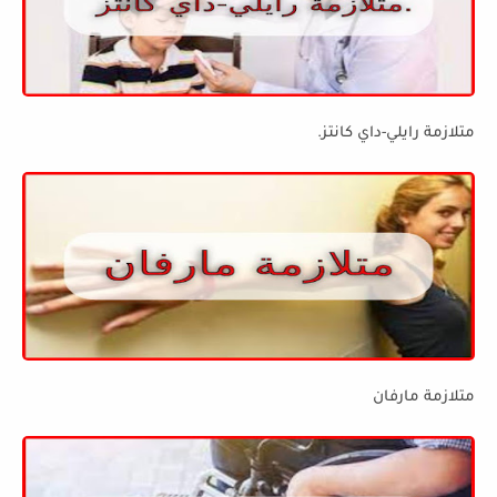
متلازمة رايلي-داي كانتز.
متلازمة مارفان