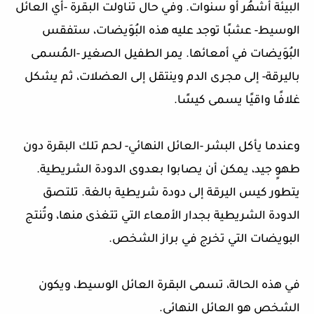
البيئة أشهُر أو سنوات. وفي حال تناولت البقرة -أي العائل
الوسيط- عشبًا توجد عليه هذه البُوَيضات، ستفقس
البُوَيضات في أمعائها. يمر الطفيل الصغير -المُسمى
باليرقة- إلى مجرى الدم وينتقل إلى العضلات، ثم يشكل
غلافًا واقيًا يسمى كيسًا.
وعندما يأكل البشر -العائل النهائي- لحم تلك البقرة دون
طهوٍ جيد، يمكن أن يصابوا بعدوى الدودة الشريطية.
يتطور كيس اليرقة إلى دودة شريطية بالغة. تلتصق
الدودة الشريطية بجدار الأمعاء التي تتغذى منها، وتُنتج
البويضات التي تخرج في براز الشخص.
في هذه الحالة، تسمى البقرة العائل الوسيط، ويكون
الشخص هو العائل النهائي.