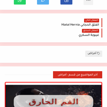
المقال التالي
الفتق الحجابي Hiatal Hernia
المقال السابق
غيبوبة السكري
أمراض
أخر المواضيع من قسم : أمراض