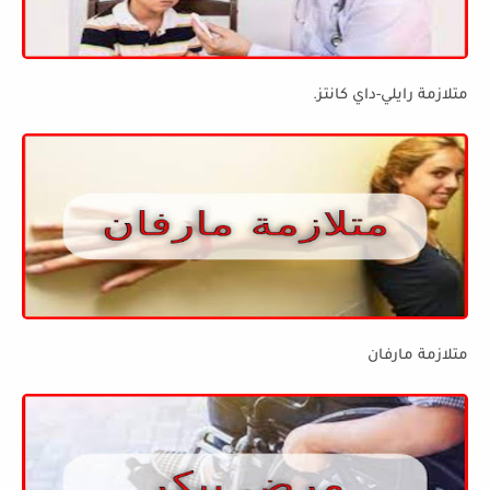
متلازمة رايلي-داي كانتز.
متلازمة مارفان