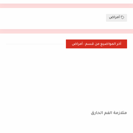
أمراض
أخر المواضيع من قسم : أمراض
متلازمة الفم الحارق