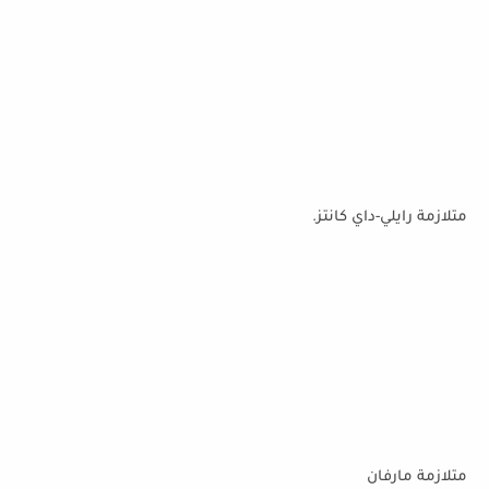
متلازمة رايلي-داي كانتز.
متلازمة مارفان