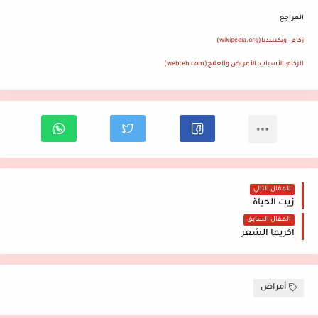
المراجع
زكام - ويكيبيديا
(wikipedia.org)
الزكام: الأسباب، الأعراض والعلاج
(webteb.com)
المقال التالي
زيت الحياة
المقال السابق
اكزيما الشعر
أمراض