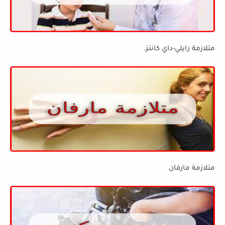
متلازمة رايلي-داي كانتز.
متلازمة مارفان