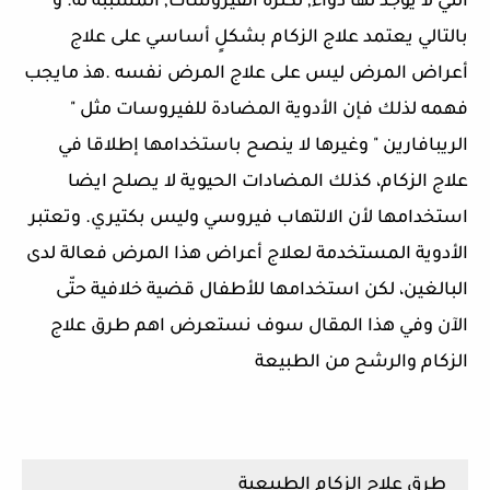
التي لا يوجد لها دواء, لكثرة الفيروسات, المسببه له. و
بالتالي يعتمد علاج الزكام بشكلٍ أساسي على علاج
أعراض المرض ليس على علاج المرض نفسه .هذ مايجب
فهمه لذلك فإن الأدوية المضادة للفيروسات مثل "
الريبافارين " وغيرها لا ينصح باستخدامها إطلاقا في
علاج الزكام، كذلك المضادات الحيوية لا يصلح ايضا
استخدامها لأن الالتهاب فيروسي وليس بكتيري. وتعتبر
الأدوية المستخدمة لعلاج أعراض هذا المرض فعالة لدى
البالغين، لكن استخدامها للأطفال قضية خلافية حتّى
الآن وفي هذا المقال سوف نستعرض اهم طرق علاج
الزكام والرشح من الطبيعة
طرق علاج الزكام الطبيعية