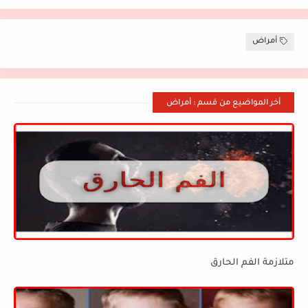
أمراض
أخر المواضيع من قسم : أمراض
متلازمة الفم الحارق