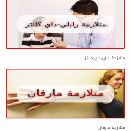
متلازمة رايلي-داي كانتز.
متلازمة مارفان