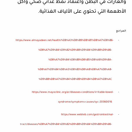
والغازات في البطن واعتماد نمط غذائي صحي واكل
الأطعمة التي تحتوي على الألياف الغذائية.
المراجع
https://www.almayadeen.net/health/%D8%A3%D8%B9%D8%B1%D8%A7%D8%B6-
-
%D8%A7%D9%84%D9%82%D9%88%D9%84%D9%88%D9%86-
%D8%A7%D9%84%D8%B9%D8%B5%D8%A8%D9%8A-
%D8%A7%D9%84%D8%A3%D8%B3%D8%A8%D8%A7%D8%A8-
%D9%88%D8%A7%D9%84%D8%B9%D9%84%D8%A7%D8%AC
https://www.mayoclinic.org/ar/diseases-conditions/irritable-bowel-
-
syndrome/symptoms-causes/syc-20360016
https://www.webteb.com/gastrointestinal-
-
tract/diseases/%D8%A7%D9%84%D9%82%D9%88%D9%84%D9%88%D9%86-