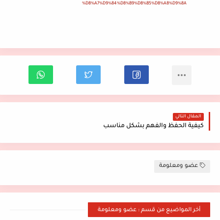
%D8%A7%D9%84%D8%B9%D8%B5%D8%A8%D9%8A
المقال التالي
كيفية الحفظ والفهم بشكل مناسب
عضو ومعلومة
أخر المواضيع من قسم : عضو ومعلومة