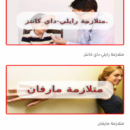
متلازمة رايلي-داي كانتز.
متلازمة مارفان