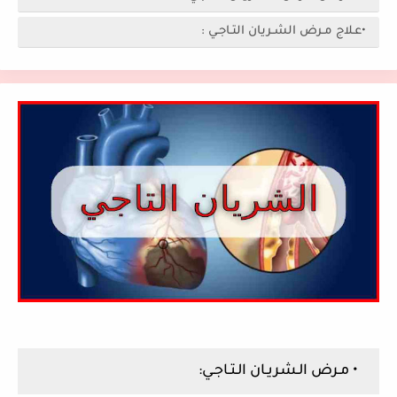
•عـلاج مـرض الشـريان التـاجـي :
• مـرض الـشريـان الـتـاجـي: