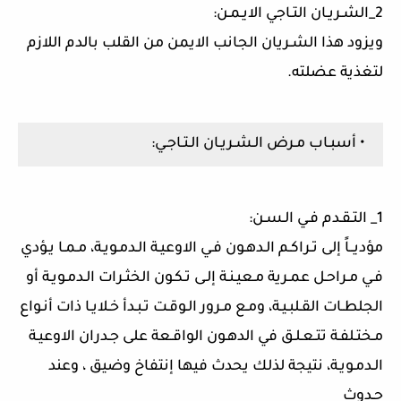
2_الشـريـان التـاجي الايـمـن:
ويزود هذا الشـريان الجانب الايمن من القلب بالدم اللازم
لتغذية عضلته.
• أسبـاب مـرض الـشـريـان الـتـاجـي:
1_ التـقـدم فـي الـسـن:
مؤديــاً إلى تـراكـم الـدهـون فـي الاوعيـة الـدمـويـة، مـمـا يـؤدي
فـي مـراحـل عمـرية مـعيـنـة إلـى تـكـون الخثـرات الـدمـويـة أو
الجلطـات القـلبـيـة، ومـع مـرور الـوقـت تـبـدأ خـلايـا ذات أنـواع
مـختـلفـة تتـعـلـق في الدهـون الواقـعة على جـدران الاوعيـة
الـدمـويـة، نتيجة لذلك يحدث فيها إنتفاخ وضيق ، وعند
حـدوث