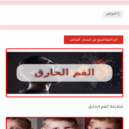
أمراض
أخر المواضيع من قسم : أمراض
متلازمة الفم الحارق