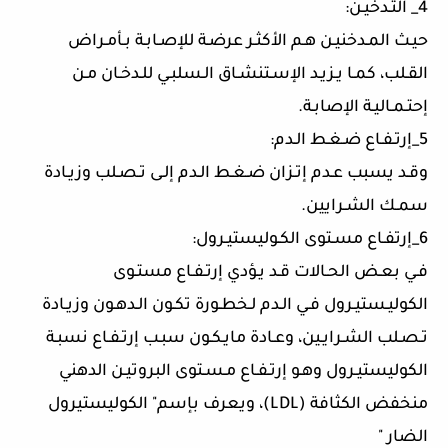
4_ التـدخيـن:
حيـث المـدخنيـن هـم الأكثـر عرضـة للإصـابـة بـأمـراض
القـلب، كمـا يـزيـد الإسـتنشـاق الـسلبـي للـدخـان مـن
إحتـمـاليـة الإصابـة.
5_إرتـفـاع ضـغـط الـدم:
وقـد يسبب عـدم إتـزان ضـغـط الـدم إلـى تـصـلب وزيـادة
سمـك الشـرايين.
6_إرتفـاع مسـتوى الكـوليستيـرول:
فـي بعـض الحـالات قـد يـؤدي إرتـفـاع مستـوى
الكوليـستيـرول فـي الـدم لـخطـورة تكـون الـدهـون وزيـادة
تـصـلب الشـرايـين، وعـادة مايـكـون سبـب إرتـفـاع نسبـة
الكوليستيـرول وهـو إرتـفـاع مـسـتوى البروتيـن الدهني
منخفض الكثافة (LDL)، ويعرف بإسم" الكوليستيرول
الضار "