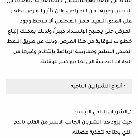
شديد في الصدر وهو مايسمى "ذبحة صدرية" ، وضيقـاً في
التنفس وغيرهـا مـن الاعـراض، ولان تأثيـر المـرض تظهـر
عـلى المـدى البعيـد، فـمـن المـحتمـل ألا تـلاحـظ وجود
المـرض حتـى يـصـبح الإنـسـداد كبيـراً، ولذلـك يمكـنك إتبـاع
خـطـوات للـوقايـة من هـذا المـرض، وذلك عن طريق النمط
الصحي السليم وممارسة الرياضة بإنتظام وغيرها من
العادات الصحية التي لها دور كبـير للوقايـة.
• أنـواع الـشـراييـن الـتاجيـة :
1_الشريـان التـاجي الايـسر:
حيث يزود هذا الشـريان الجانب الايسر من القلب بالدم
الذي يحتاجه لتغذية عضلته.