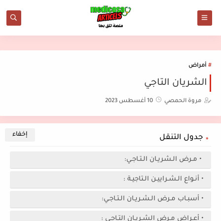
أمراض
الشريان التاجي
مروة الحمصي
10 أغسطس 2023
جدول التنقل
• مـرض الـشريـان الـتـاجـي:
• أنـواع الـشـراييـن الـتاجيـة :
• أسبـاب مـرض الـشـريـان الـتـاجـي:
• أعـراض مـرض الشـريـان التـاجـي :