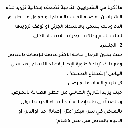
ماذكرنا فـي الـشـرايـيـن الـتـاجيـة تضعف إمكانية تزويد هـذه
الـشـرايـيـن لعـضـلة الـقـلب بالـغـذاء المـحمـول عـن طـريـق
الدم وذلـك يسمى بالانسداد الجزئي او توقف تزويدها
للقلب بالدم وذلك ما يعرف بالانسداد الكـلي.
2_ الجنـس:
حيـث يـكـون الـرجـال عـامـة الاكـثـر عـرضـة للإصـابـة بالمـرض،
ومع ذلـك تزداد خـطـورة الإصـابـة عـنـد النـسـاء بـعـد سـن
الـيـأس "إنـقـطـاع الطـمـث" .
3_ تـاريـخ الـعـائـلـة الـمـرضـي:
حيـث يـزيـد التـاريخ الـعـائـلي مـن خـطـر الاصـابـة بالـمـرض،
وخـاصـتـاً فـي حالة إصـابـة أحـد أقـربـاء الـدرجـة الاولـى
بالـمـرض فـي سـن مبكـر "مثل: إصابة أحد الوالدين او
الإخوة بالمرض قبل سـن 55عام"