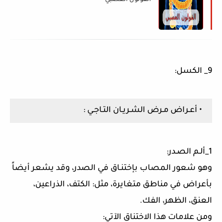
القولون العصبي
9_ الكسل:
• أعـراض مـرض الشـريـان التـاجـي :
1_ألـم الصـدر:
وهو شعور المصاب بإختنـاق في الصدر، وقد يشعر أيضاً
بأعراض في مناطق متغايرة، مثل: الكتف، الذراعين،
العنق، الظهر، الفك.
ومن علامات هذا الاختناق الآتي: