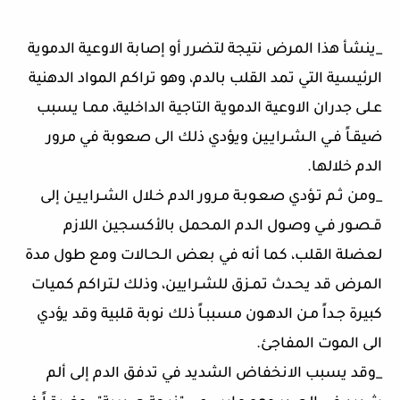
_ينشأ هذا المرض نتيجة لتضرر أو إصابة الاوعية الدموية
الرئيسية التي تمد القلب بالدم، وهو تراكم المواد الدهنية
عـلى جدران الاوعية الدموية التاجية الداخلية، ممـا يسبب
ضيقـاً فـي الـشـرايـين ويؤدي ذلك الى صعوبة في مرور
الدم خلالها.
_ومن ثـم تـؤدي صعـوبـة مـرور الدم خـلال الشـرايـيـن إلى
قـصـور فـي وصـول الـدم المحمل بالأكسجين اللازم
لعضلة القلب، كما أنه في بعض الـحـالات ومع طول مدة
المرض قد يحـدث تمـزق للشـرايين، وذلك لـتراكم كميات
كبيرة جـداً مـن الدهـون مسببـاً ذلك نوبة قلبية وقد يؤدي
الى الموت المفاجئ.
_وقد يسبب الانخفاض الشديد في تدفق الدم إلى ألم