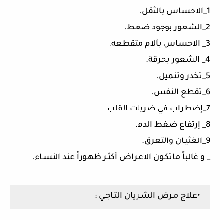
1_الاحساس بالثقل.
2_الشعور بوجود ضغط.
3_ الاحساس بآلام متقطعه.
4_ الشعور بحرقة.
5_تخدر وتنميل.
6_تقطع النفس.
7_إضطراب في ضربات القلب.
8_ إرتفاع ضغط الدم.
9_الغثيـان والتعرق.
_ و غالباً ماتكـون الاعـراض أكثـر ظهـوراً عند النسـاء.
•عـلاج مـرض الشـريان التـاجـي :