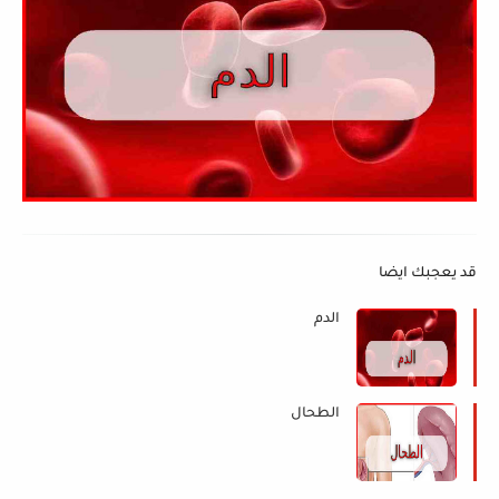
قد يعجبك ايضا
الدم
الطحال