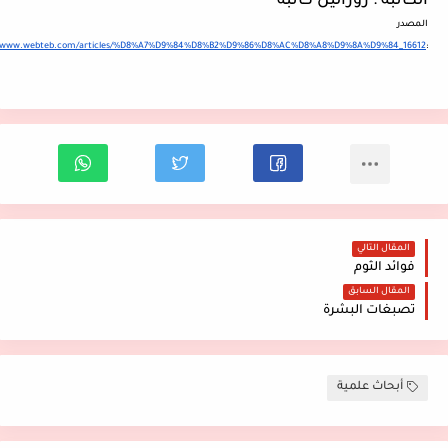
الكاتبة : روزالين كاتبة
المصدر
://www.webteb.com/articles/%D8%A7%D9%84%D8%B2%D9%86%D8%AC%D8%A8%D9%8A%D9%84_16612
:
المقال التالي
فوائد الثوم
المقال السابق
تصبغات البشرة
أبحاث علمية