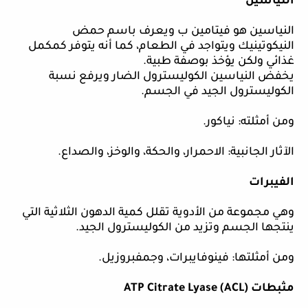
النياسين
النياسين هو فيتامين ب ويعرف باسم حمض
النيكوتينيك ويتواجد في الطعام، كما أنه يتوفر كمكمل
غذائي ولكن يؤخذ بوصفة طبية.
يخفض النياسين الكوليسترول الضار ويرفع نسبة
الكوليسترول الجيد في الجسم.
ومن أمثلته: نياكور.
الآثار الجانبية: الاحمرار، والحكة، والوخز، والصداع.
الفيبرات
وهي مجموعة من الأدوية تقلل كمية الدهون الثلاثية التي
ينتجها الجسم وتزيد من الكوليسترول الجيد.
ومن أمثلتها: فينوفايبرات، وجمفبروزيل.
مثبطات (
ATP Citrate Lyase (ACL