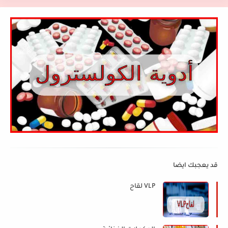
قد يعجبك ايضا
VLP لقاح