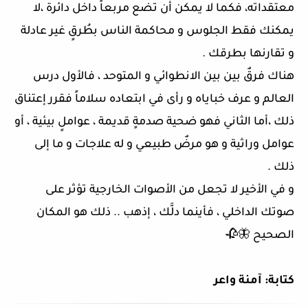
معتقداته، فكما لا يمكن أن تضع مربعاً داخل دائرة ،لا
يمكنك فقط الجلوس و محاكمة الناس بطُرقٍ غير عادلة
و تقارنها بطرقك .
هناك فرقٌ بين بين الانطوائي و المتوحد ، فالأول درس
العالم و عرف خباياه و رأى في ابتعاده سلاماً فقرر إعتناق
ذلك ،أما الثاني فهو ضحية صدمةٍ قديمة ، عواملٍ بيئية ، أو
عوامل وراثية و هو مرضٌ طبيعي و له علاجات و ما إلى
ذلك .
و في الأخير لا تجعل من الأصوات الخارجية تؤثر على
صوتك الداخلي ، فأينما دلَّك ، إذهب .. ذلك هو المكان
الصحيح 🦋🥀
كتابة: آمنة واعر