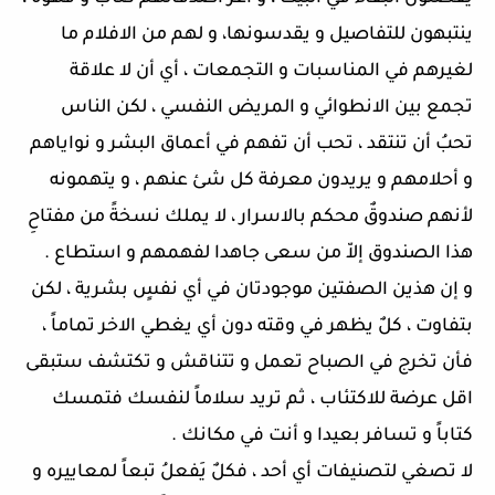
ينتبهون للتفاصيل و يقدسونها، و لهم من الافلام ما
لغيرهم في المناسبات و التجمعات ، أي أن لا علاقة
تجمع بين الانطوائي و المريض النفسي ، لكن الناس
تحبُ أن تنتقد ، تحب أن تفهم في أعماق البشر و نواياهم
و أحلامهم و يريدون معرفة كل شئ عنهم ، و يتهمونه
لأنهم صندوقٌ محكم بالاسرار ، لا يملك نسخةً من مفتاحِ
هذا الصندوق إلاّ من سعى جاهدا لفهمهم و استطاع .
و إن هذين الصفتين موجودتان في أي نفسٍ بشرية ، لكن
بتفاوت ، كلٌ يظهر في وقته دون أي يغطي الاخر تماماً ،
فأن تخرج في الصباح تعمل و تتناقش و تكتشف ستبقى
اقل عرضة للاكتئاب ، ثم تريد سلاماً لنفسك فتمسك
كتاباً و تسافر بعيدا و أنت في مكانك .
لا تصغي لتصنيفات أي أحد ، فكلٌ يَفعلُ تبعاً لمعاييره و