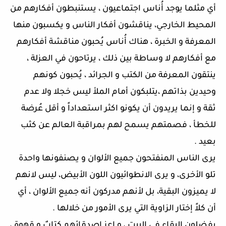
أي مثلما يوجد أُناس اجتماعيون ، يستنبطون أفكارهم من
المحيط الخارجي، يناقشون أفكار الناس و يكسبون منها
المعرفة و الخبرة ، هناك أُناس يُحبون مناقشة أفكارهم
مع أفكارهم لا وساطة بين ذلك ، يرتاحون في العزلة ،
ينتقون المعرفة من الكتب و الجرائد ، يُحبون كونهم
وحيدين بذاتهم ،يتلبكون أمام الملأ ليس خجلا ولا عدم
ثقة و إنما يريدون أن يكونو اكثر استعداداً و أقل عُرضة
للخطأ ، فصمتهم يسمح لهم بمراقبة العالم عن كثب
بعيد .
يرى الناس المنفتحون جميع الألوان و يصنفونها واحدة
تلو الأخرى، و يرى الانطوائيون اللون الأبيض، ليس لانهم
لا يميزون البقية، بل لأنهم مدركون أنه جميع الألوان ، أي
أن كلاً إختار الزاوية التي يرى الأمور من خلالها .
يفضلون البقاء في البيت ، و اعز اصدقائهم كتابٌ و قهوة ،