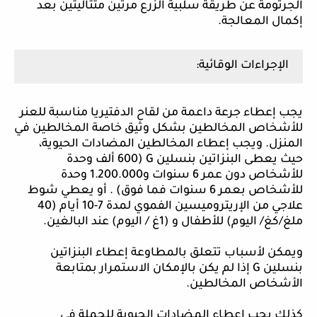
الجرثومة عن طريقة سلبية الزرع مرتين متتاليتين بعد
إكمال المعالجة.
الإجراءات الوقائية:
يجب إعطاء جرعة داعمة من لقاح الدفتيريا مناسبة للعنر
للأشخاص المخالطين بشكل وثيق خاصة المخالطين في
المنزل. ويجب إعطاء المخالطين المضادات الحيوية،
حيث يعطى البنزاتين بنسلين
G
(600 ألف وحدة
للأشخاص دون عمر 6 سنوات و1.200.000 وحدة
للأشخاص بعمر 6 سنوات فما فوق) . أو يعطي شوط
علاجي من الإريتروميسين الفموي لمدة 7-10 أيام (40
ملغ/كغ/ اليوم) للأطفال و (1غ / اليوم) عند البالغين.
ويمكن لأسباب تتعلق بالمطاوعة إعطاء البنزاتين
بنسلين
G
إذا لم يكن بالإمكان الاستمرار بمتابعة
الأشخاص المخالطين.
كذلك يجب إعطاء المضادات الحيوية للحملة في