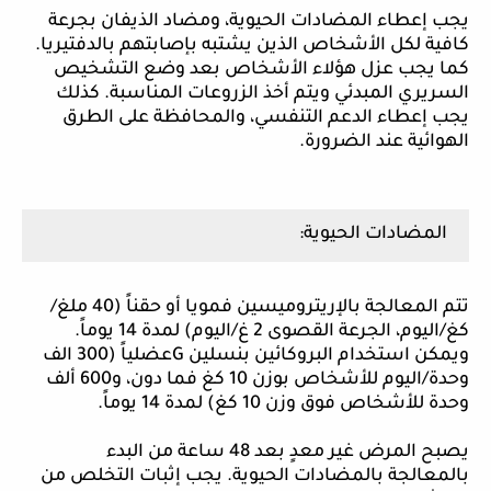
يجب إعطاء المضادات الحيوية، ومضاد الذيفان بجرعة
كافية لكل الأشخاص الذين يشتبه بإصابتهم بالدفتيريا.
كما يجب عزل هؤلاء الأشخاص بعد وضع التشخيص
السريري المبدئي ويتم أخذ الزروعات المناسبة. كذلك
يجب إعطاء الدعم التنفسي، والمحافظة على الطرق
الهوائية عند الضرورة.
المضادات الحيوية:
تتم المعالجة بالإريتروميسين فمويا أو حقناً (40 ملغ/
كغ/اليوم، الجرعة القصوى 2 غ/اليوم) لمدة 14 يوماً.
ويمكن استخدام البروكائين بنسلين
G
عضلياً (300 الف
وحدة/اليوم للأشخاص بوزن 10 كغ فما دون، و600 ألف
وحدة للأشخاص فوق وزن 10 كغ) لمدة 14 يوماً.
يصبح المرض غير معدٍ بعد 48 ساعة من البدء
بالمعالجة بالمضادات الحيوية. يجب إثبات التخلص من