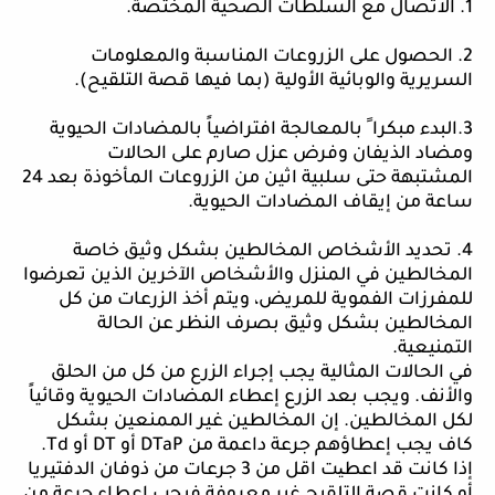
1. الاتصال مع السلطات الصحية المختصة.
2. الحصول على الزروعات المناسبة والمعلومات
السريرية والوبائية الأولية (بما فيها قصة التلقيح).
3.البدء مبكرا ً بالمعالجة افتراضياً بالمضادات الحيوية
ومضاد الذيفان وفرض عزل صارم على الحالات
المشتبهة حتى سلبية اثين من الزروعات المأخوذة بعد 24
ساعة من إيقاف المضادات الحيوية.
4. تحديد الأشخاص المخالطين بشكل وثيق خاصة
المخالطين في المنزل والأشخاص الآخرين الذين تعرضوا
للمفرزات الفموية للمريض، ويتم أخذ الزرعات من كل
المخالطين بشكل وثيق بصرف النظر عن الحالة
التمنيعية.
في الحالات المثالية يجب إجراء الزرع من كل من الحلق
والأنف. ويجب بعد الزرع إعطاء المضادات الحيوية وقائياً
لكل المخالطين. إن المخالطين غير الممنعين بشكل
كاف يجب إعطاؤهم جرعة داعمة من
DTaP
أو
DT
أو
Td
.
إذا كانت قد اعط
ی
ت
اقل من 3 جرعات من ذوفان الدفتيريا
أو كا
نت
قصة التلقيح غير معروفة فيجب إعطاء جرعة من