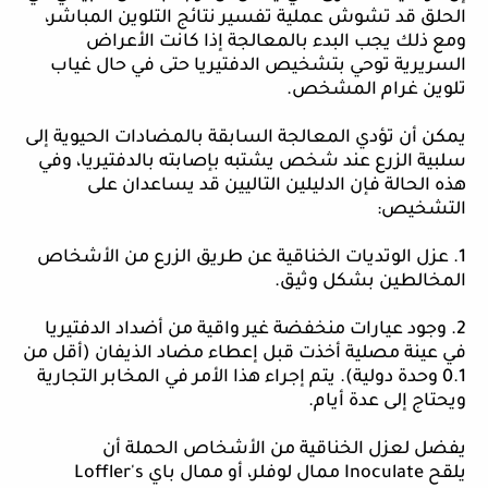
الحلق قد تشوش عملية تفسير نتائج التلوين المباشر،
ومع ذلك يجب البدء بالمعالجة إذا كانت الأعراض
السريرية توحي بتشخيص الدفتيريا حتى في حال غياب
تلوين غرام المشخص.
يمكن
أن تؤدي المعالجة السابقة بالمضادات الحيوية إلى
سلبية الزرع عند شخص يشتبه بإصابته بالدفتيريا، وفي
هذه الحالة فإن الدليلين التاليين قد يساعدان على
التشخيص:
1. عزل الوتديات الخناقية عن طريق الزرع من الأشخاص
المخالطين بشكل وثيق.
2. وجود عيارات منخفضة غير واقية من أضداد الدفتيريا
في عينة مصلية أخذت قبل إعطاء مضاد الذيفان (أقل من
0.1 وحدة دولية). يتم إجراء هذا الأمر في المخابر التجارية
ويحتاج إلى عدة أيام.
يفضل
لعزل الخناقية من الأشخاص الحملة أن
يلقح
Inoculate
ممال لوفلر، أو ممال باي
Loffler's