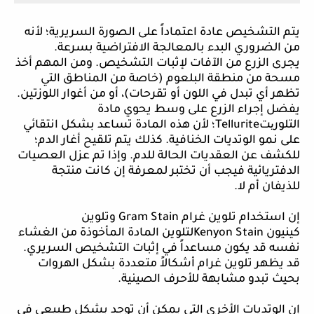
يتم التشخيص عادة اعتماداً على الصورة السريرية؛ لأنه
من الضروري البدء بالمعالجة الافتراضية بسرعة.
يجرى الزرع من الآفات لإثبات التشخيص. ومن المهم أخذ
مسحة من منطقة البلعوم (خاصة من المناطق التي
تظهر أي تبدل في اللون أو تقرحات)، أو من أغوار اللوزتين.
يفضل إجراء الزرع على وسط يحوي مادة
التلور
ی
ت
Tellurite
؛ لأن هذه المادة تساعد بشكل انتقائي
على نمو الوتديات الخنافية. كذلك يتم تلقيح أغار الدم؛
للكشف عن العقديات الحالة للدم. وإذا تم عزل العصيات
الدفتريائية فيجب أن تختبر لمعرفة إن كانت منتجة
للذيفان أم لا.
إن
استخدام تلوين غرام
Gram Stain
وتلوين
كينيون
Kenyon Stain
لتلوين المادة المأخوذة من الغشاء
نفسه قد يكون مساعداً في إثبات التشخيص السريري.
قد يظهر تلوين غرام أشكالاً متعددة بشكل الهروات
بحيث تبدو مشابهة للأحرف الصينية.
إن
الوتديات الأخرى التي يمكن أن توجد بشكل طبيعي في