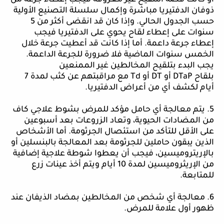
ذوفان الدفتيريا مباشرة وإكمال سلسلة التصنيع الأولية
حسب الجدول الحالي. وإذا كان قد انقضى أكثر من 5
سنوات على إعطاء لقاح يحوي على الدفتيريا فيجب
إعطاء جرعة داعمة. أما إذا كانت قد أعطيت جرعة خلال
الخمس سنوات الماض
ية
فلا ضرورة للجرعة الداعمة.
يجب البدء بتلقيح المخالطين غير الممنعين
بلقاح
DTaP
أو
DT
أو
Td
مع مراقبتهم عن كثب لمدة 7
أيام لكشف أي من أعراض الدفتيريا.
5. يتم معالجة أي حامل مؤكد للمرض بشوط علاجي كاف
من المضادات الحيوية، وتعاد الزروعات بعد أسبوعين
على الأقل للتأكد من استئصال الجرثومة. أما الأشخاص
الذين يبقون حاملين للجرثومة بعد المعالجة بالبنسلين أو
بالإريتروميسين، فيجب أن يعطوا شوطة علاجية إضافية
من الإريثروميسين لمدة 10 أيام ويتم أخذ عينات زرع
للمتابعة.
6. معالجة أي شخص من المخالطين بمضاد الذيفان عند
ظهور أول علامة للمرض.