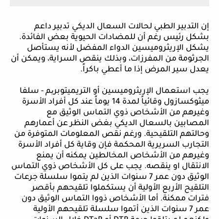
إن
التدبير الطبي لحالات السعال الديكي تدبير داعم
بشكل رئيس رغم أن للمضادات الحيوية بعض الفائدة.
يشكل الإريثروميسين الدواء المفضل لأنه يستأصل
الجرثومة من المفرزات، وبذلك ينقص السراية، ويمكن أن
يعدل سير المرض إذا ما أعطي باكراً.
يجب
استعمال الإريثروميسين أو التريميتوبر
ی
م
- سلفا
ميثوكسازول وقائياً لمدة 14 يوماً عند كل أفراد الأسرة
وغيرهم من الأشخاص ذوي التماس الوثيق مع
المصابين بالسعال الديكي بغض النظر عن أعمارهم
وحالتهم التلقيحية. ورغم نقص المعلومات المتوفرة من
التجارب السريرية ال
محكمة
فإن وقاية كل أفراد الأسرة
وغيرهم من الأشخاص المخالطين يمكنه أن يمنع
الانتقال او ينقصه. يجب على كل الأشخاص ذوي التماس
الوثيق دون عمر 7 سنوات الذين لم يتموا سلسلة جرعات
التلقيح الأربع الأولية أن يستكملوا تلقيحهم بأقصر
فترات ممكنة. أما الأشخاص ذووا التم
اس
الوثيق دون
عمر 7 سنوات الذين أتموا سلسلة تلقيحهم الأولية