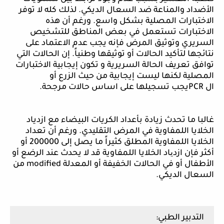
الأضداد والمناعة ضد السعال الديكي. لذلك كله لا توفر
الاختبارات المصلية بشكل واسع. ورغم أن هذه
الاختبارات تستعمل في بعض المناطق للتشخيص
السريري وتوثيق المرض
فإنه يجب عدم الاعتماد على
نتائجها لتأكيد الحالات أو توثيقها وطنياً. إن الحالات التي
توافق تعريف الحالة السريرية و تكون إيجابية الاختبارات
المصلية لكنها ليست إيجابية من حيث الزرع أو
ال
PCR
يجب تسجيلها على اساس حالات مرجحة.
غالبا ما تحدث زيادة بأعداد الكريات البيضاء مع ازدياد
الخلايا اللمفاوية في المرض التقليدي. ورغم أن تعداد
الخلايا اللمفاوية المطلق كثيراً ما يصل إلى 200000 أو
أكثر فإن ازد
ی
اد
الخلايا اللمفاوية قد لا يحدث عند الرضع أو
الأطفال أو في الحالات الخفيفة أو المعدلة
modified
من
السعال الديكي.
التدبير
الطبي: