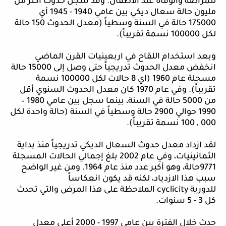
للمراضة والوفاة عند الأطفال. وقد سجل حدوث أكثر من
مليون حالة سعال ديكي بين عامي 1940 - 1945 أي
175000 حالة في السنة وسطياً (معدل الحدوث 150 حالة
لكل 100000 نسمة تقريباً).
وبعد استخدام اللقاح في اربعينيات القرن الماضي
انخفض معدل الحدوث تدريجياً حتى وصل إلى 15000 حالة
مسجلة عام 1960 (اي 8 حالات لكل 100000 نسمة
تقريباً). وفي عام 1970 كان معدل الحدوث السنوي أقل
من 5000 حالة في السنة، بينما سجل بين عامي 1980 –
1990 حوالي 2900 حالة وسطياً في السنة (حالة واحدة لكل
000 , 100 نسمة تقريباً).
لقد ازداد معدل حدوث السعال الديكي تدريجياً منذ بداية
الثمانينيات، وفي عام 2002 بلغ إجمالي الحالات المسجلة
9771حالة، وهو أكبر عدد منذ عام 1964. ومن غير الواضح
سبب هذا الازدياد، لكنه قد يكون انعكاساً
للدورية
cyclicity
الملاحظة على هذا المرض والتي تحدث
كل 3 - 5 سنوات.
حدث خلال الفترة بين عامي 1997 - 2000 أعلى معدل