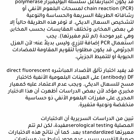
قد يكون اختبارتفاعل سلسلة البوليميراز
polymerase
chain reaction (PCR)
لمسحات البلعوم الأنفي أو
رشافاته الطريقة السريعة والحساسة والنوعية
لتشخيص السعال الديكي. لا توفر هذه الطريقة حالياً إلا
في بعض المخابر، وتختلف المقايسات بحسب المخابر،
وهي غير موحدة (لم تتم مغيرتها). يجب
استعمال
PCR
إضافة للزرع، وليس بديلاً عنه؛ لأن العزل
الجرثومي قد يكون مطلوباً لتقويم المقاومة للمضادات
الحيوية او للتميط الجزيئي.
قد يفيد اختبار تألق الأضداد المباشره
direct fluorescent
antibody) DF
) على العينات البلعومية الأنفية كاختبار
مسح للسعال الديكي. ويجب عدم الاعتماد عليه كمعيار
مخبري مؤكد لأن بعض الدراسات أظهرت أن هذا الاختبار
المجرى على مفرزات البلعوم الأنفي ذو حساسية
منخفضة ونوعية متغيرة.
تبين من الدراسات السريرية أن الاختبارات
المصلية
serological testing
مفيدة، لكن لم تتم
معيرتها
standardized
بعد. كما أن نتائج هذه الاختبارات
صعبة التفسير بسبب عدم وجود ترابط بين مستويات