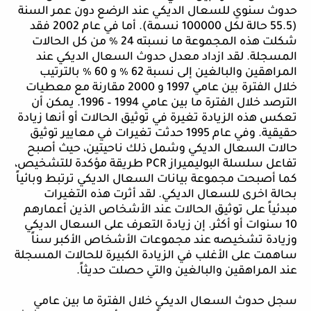
حدوث سنوي للسعال الديكي عند الرضع دون عمر السنة
(55.5 حالة لكل 100000 نسمة). أما في عام 2002 فقد
شكلت هذه المجموعة ما نسبته 24 ٪ من كل الحالات
المسجلة. لقد ازداد معدل حدوث السعال الديكي عند
المراهقين والبالغين إلى نسبة 62 ٪ و 60 ٪ بالترتيب
خلال الفترة بين عامي 1997 و 2000 مقارنة مع معطيات
الترصد خلال الفترة ما بين عامي 1994 – 1996. يمكن أن
تعكس هذه الزيادة تغيرة في توثيق الحالات أو أنها زيادة
حقيقية. وفي عام 1995 حدثت تغيرات في معايير توثيق
حالات السعال الديكي وشمل ذلك ناحيتين، حيث أصبح
تفاعل سلسلة البوليميراز
PCR
طريقة مؤكدة للتشخيص،
كما أصبحت مجموعة بيانات السعال الديكي ترتبط وبائياً
بحالة اخرى للسعال الديكي. لقد أثرت هذه التغيرات
مبدئياً على توثيق الحالات عند الأشخاص الذين أعمارهم
10 سنوات أو أكثر. إن زيادة التعرف على السعال الديكي
وزيادة تشخيصه عند مجموعات الأشخاص الأكبر سناً
ساهمت على الأغلب في الزيادة الكبيرة للحالات المسجلة
عند المراهقين والبالغين والتي حصلت حديثاً.
سجل حدوث السعال الديكي خلال الفترة ما بين عامي