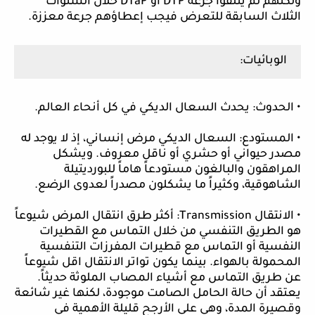
ولكنهم لم يتلقوا جرعة
DTP
أو
DTaP
خلال السنوات
الثلاث السابقة للتعرض فيجب إعطاؤهم جرعة معززة.
الوبائيات:
• الحدوث: يحدث السعال الديكي في كل أنحاء العالم.
• المستودع: السعال الديكي مرض إنساني، إذ لا يوجد له
مصدر حيواني أو حشري أو ناقل معروف. ويشكل
المراهقون والبالغون مستودعاً هاماً للبورديتيلة
الشاهوقية، وكثيراً ما يشكلون مصدراً لعدوى الرضع.
• الانتقال
Transmission
: أكثر طرق انتقال المرض شيوعاً
هو الطريق التنفسي من خلال التماس مع القطيرات
النفسية أو التماس مع قطيرات المفرزات التنفسية
المحمولة بالهواء. بينما يكون تواتر الانتقال اقل شيوعاً
عن طريق التماس مع أشياء المصاب الملوثة حديثاً.
يعتقد أن حالة الحامل الصامت موجودة، لكنها غير شائعة
وقصيرة المدة، وهي على الأرجح قليلة الأهمية في