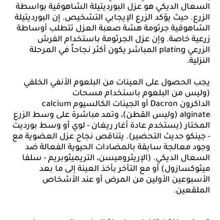
السعال الديكي هو عزل البورديتيلة الشاهوقية بواسطة
الزرع. حيث يؤكد الزرع الإيجابي التشخيص. إن البورديتيلة
الشاهوقية جرثومة هشة صعبة العزل تتطلب أوساطة
زرعية خاصة. وإن عزل الجرثومة باستخدام الفرش
الزرعي
plating
المباشر يكون أكثر نجاحاً في المرحلة
النزلية.
يجب الحصول على العينات من البلعوم الأنفي الخلفي
(وليس من البلعوم باستخدام مسحات
الداكرون
Dacron
أو الجينات الكالسيوم
calcium
alginate
(وليس القطن)، وتمد مباشرة على وسط الزرع
المختار (يستخدم عادة أغار ريغان - لوي أو وسط بورديت
- جينكو حديث التحضير). يتناقص نجاح عزل العضوية مع
وجود معالجة سابقة بالمضادات الحيوية الفعالة ضد
السعال الديكي. (الإريثروميسن، التريميثوبريم - سلفا
ميثوكسازول) أو مع التأخر بأخذ العينة إلى ما بعد
الأسبوعين الأولين من المرض أو عند الأشخاص
الملقعين.