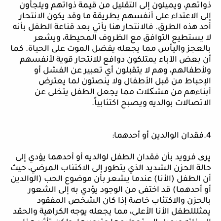
ذواتهم، ويميلون إلى التقليل من قيمة ذواتهم ويلجأون
إلى الاعتداء على أنفسهم بطريقة ما وقد يكون الانتحار
أحد هذه الطرق. فالانتحار هنا يأتي بعد قناعة الطفل بأنه
لا يستطيع التوافق مع الظروف المحيطة، ويشعر
بالعجز واليأس مما يجعله يفضل الموت على الحياة. كما
أن بعض الآباء يمتلكون دوافع للانتحار قوية لأنفسهم
ولأطفالهم، وهم لا يتقبلون أي تعبير عن الفشل أو
الإحباط من قبل الأطفال ولا ينصتون لما يعترض
أبناءهم من مشکلات مما يجعل الطفل يتخلى عن
الاتصالات بوالديه ويصبح اكتئابياً.
4.فقدان الوالدين أو أحدهما:
پر
ی
فرويد بأن فقدان الطفل لوالديه أو أحدهما يؤدي إلى
حالة الحزن الشديد الذي يتطور إلى الاكتئاب المرضي، حيث
أن الطفل (الأنا) عندما يشعر بأن موضوع الحب (الوالدين
أو أحدهما) قد اختفى من الوجود يؤدي به إلى الشعور
بالحزن والاكتئاب خاصة إذا كان الشخص المفقود
يمث
ل
للطفل الأنا الأعلى، مما يجعله يوجه الكراهية والحقد