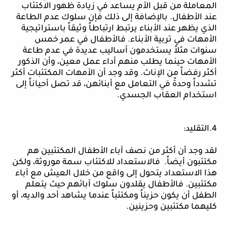
المعاملة من قبل الأم يساعد في زيادة ظهور الاكتئاب
عند الأطفال. بالإضافة إلى ذلك فإن سلوك عدم الطاعة
الذي يظهر عند الأبناء يرتبط ارتباطاً وثيقاً باستراتيجية
الأمهات في تربية الأبناء. فالأطفال في عمر خمس
سنوات مثلاً
يستخدمون
أساليب عديدة في عدم طاعة
الأمهات حينما يطلب منهم أداء عمل معين، وأن الذكور
أكثر رفضاً من الإناث. وقد وجد أن الأمهات المكتئبات أكثر
تشدداً وحدةً في التعامل مع أبنائهن، قد تصل أحياناً إلى
استخدام العقاب الجسدي.
4.التقليد:
لقد
وجد أن أكثر من نصف آباء الأطفال المكتئبين هم
مكتئبون أيضاً. فالاستعداد للاكتئاب سمة موروثة، ولكن
هذا الاستعداد يتحول إلى واقع من خلال العيش مع آباء
مكتئبين. فالأطفال يقلدون سلوك آبائهم حيث يتعلم
الطفل أن يكون حزيناً ومكتئباً عندما يشاهد أحد والديه، أو
كليهما مكتئبين وحزينين.