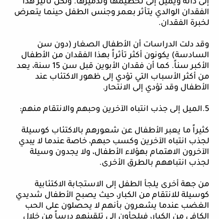
إلى ذاته ويميل إلى تحطيمها وتدميرها. ولكن تأثير هذا
الفقدان الوالدي يتأثر بعمر وجنس الطفل حينما يتعرض
لخبرة الفقدان.
وقد
دلت الدراسات أن الأطفال الصغار (دون سن
السادسة) يكونون أكثر تأثراً بهذا الفقدان من الأطفال
الأكبر سناً. كما أن فقدان الأبوين قبل سن 15 سنة، يعد
من أكثر الأسباب التي تؤدي إلى ظهور الاكتئاب عند
الأطفال وقد تؤدي إلى الانتحار.
5.الميل إلى جذب انتباه الآخرين وحبهم والانتقام منهم:
كثيراً ما يعبر الأطفال عن شعورهم بالاكتئاب كوسيلة
لجذب انتباه الآخرين وكسب حبهم، خاصة عندما لا يبدي
الآخرون الاهتمام بهؤلاء الأطفال، ولا يجدون وسيلة
لجذب انتباههم بالطرق الأخرى.
من جهة أخرى يلجأ الطفل إلى الاستجابة الاكتئابية
كوسيلة للانتقام من الكبار، حيث يصبح الأطفال شديدي
الغضب عندما يشعرون بأنهم لا يحصلون على الحب
الكافي من الكبار، فيلجأون إلى تلقينهم درساً من خلال