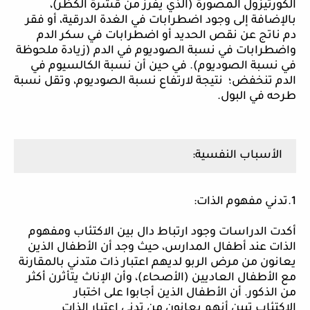
الكورتيزول المصورة (الذي يفرز من قشرة الكظر)،
بالإضافة إلى وجود اضطرابات في الغدة الدرقية، أو فقر
دم ناتج عن نقص الحديد أو اضطرابات في سكر الدم
واضطرابات في نسبة الصوديوم في الدم (زيادة ملحوظة
في نسبة الصوديوم). في حين أن نسبة الكالسيوم في
الدم تنخفض؛ نتيجة لارتفاع نسبة الصوديوم، وتقل نسبة
طرحه في البول.
الأسباب
النفسية:
1.تدني مفهوم الذات:
أكدت
الدراسات وجود ارتباط دال بين الاكتئاب ومفهوم
الذات عند أطفال المدارس، حيث وجد أن الأطفال الذين
يعانون من مرض الربو لديهم اعتبار ذات متدني بالمقارنة
مع الأطفال العاديين (الأصحاء)، وأن الإناث يتأثرن أكثر
من الذكور. أن الأطفال الذين أجابوا على اختبار
الا
كتئاب
تبين أنهم يعانون من تدني اعتبار الذات