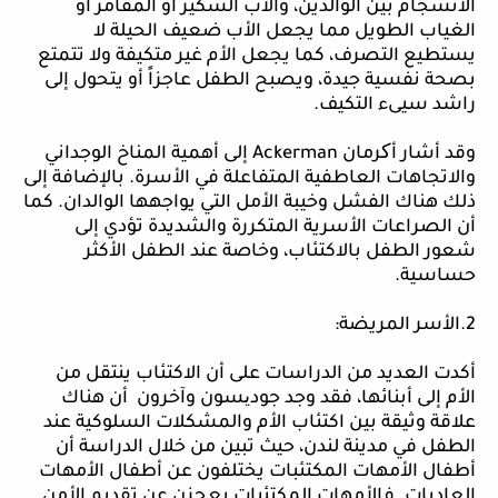
الانسجام بين الوالدين، والأب السكير أو المقامر أو
الغياب الطويل مما يجعل الأب ضعيف الحيلة لا
يستطيع التصرف، كما يجعل الأم غير متكيفة ولا تتمتع
بصحة نفسية جيدة، ويصبح الطفل عاجزاً أو يتحول إلى
راشد سيىء التكيف.
وقد أشار أکرمان
Ackerman
إلى أهمية المناخ الوجداني
والاتجاهات العاطفية المتفاعلة في الأسرة. بالإضافة إلى
ذلك هناك الفشل وخيبة الأمل التي يواجهها الوالدان. كما
أن الصراعات الأسرية المتكررة والشديدة تؤدي إلى
شعور الطفل بالاكتئاب، وخاصة عند الطفل الأكثر
حساسية.
2.الأسر المريضة:
أكدت العديد من الدراسات على أن الاكتئاب ينتقل من
الأم إلى أبنائها، فقد وجد جود
ی
سون
وآخرون أن هناك
علاقة وثيقة بين اكتئاب الأم والمشكلات السلوكية عند
الطفل في مدينة لندن، حيث تبين من خلال الدراسة أن
أطفال الأمهات المكتئبات يختلفون عن أطفال الأمهات
العاديات. فالأمهات المكتئبات يعجزن عن تقديم الأمن