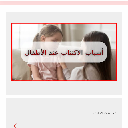
قد يعجبك ايضا