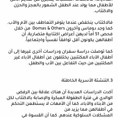
للأطفال مما يولد عند الطفل الشعور بالعجز والحزن
والاكتئاب.
فالاكتئاب
ينخفض عندما يتوفر التعاطف بين الأم والأب.
كما وجد دوماس وآخرون
& Others
Domas
من خلال
فحص 51 أماً لديهن أعراض اكتئابية متضاربة، أن
أطفالهن يكونون أقل توافقاً نفسياً واجتماعياً.
كما
توصلت دراسة سفران ودراسات أخرى غيرها إلى أن
أطفال الآباء المكتئبين يختلفون عن أطفال الآباء غير
المكتتبين من حيث التفاعل بين الأب والطفل.
3.التنشئة الأسرية الخاطئة:
أكدت
الدراسات العديدة أن هناك علاقة بين الرفض
الوالدي في فترة الطفولة المبكرة والإصابة بالاكتئاب لكل
من الأبناء والآباء، كما أن الأمهات لا يستطعن التحكم
في أطفالهن مما يزيد من
المشكلات
السلوكية عندهم. كما أن القسوة في