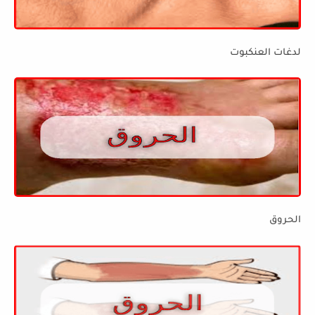
لدغات العنكبوت
الحروق