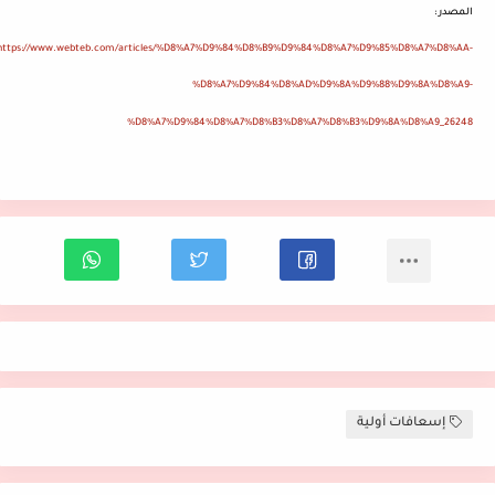
المصدر
:
https://www.webteb.com/articles/%D8%A7%D9%84%D8%B9%D9%84%D8%A7%D9%85%D8%A7%D8%AA-
%D8%A7%D9%84%D8%AD%D9%8A%D9%88%D9%8A%D8%A9-
%D8%A7%D9%84%D8%A7%D8%B3%D8%A7%D8%B3%D9%8A%D8%A9_26248
إسعافات أولية