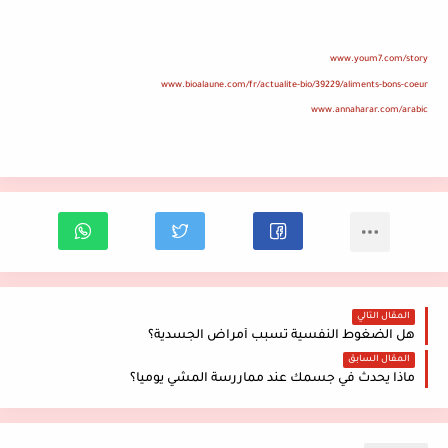
www.youm7.com/story
www.bioalaune.com/fr/actualite-bio/39229/aliments-bons-coeur
www.annaharar.com/arabic
المقال التالي
هل الضغوط النفسية تسبب أمراض الجسدية؟
المقال السابق
ماذا يحدث في جسمك عند مماررسة المشي يوميا؟