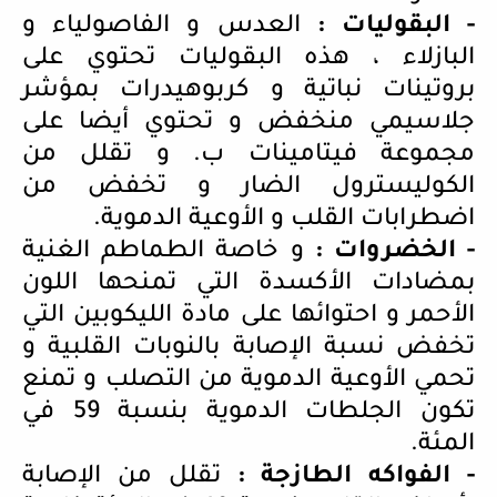
- البقوليات :
العدس و الفاصولياء و
البازلاء ، هذه البقوليات تحتوي على
بروتينات نباتية و كربوهيدرات بمؤشر
جلاسيمي منخفض و تحتوي أيضا على
مجموعة فيتامينات ب.
و تقلل من
الكوليسترول الضار و تخفض من
اضطرابات القلب و الأوعية الدموية.
- الخضروات :
و خاصة الطماطم الغنية
بمضادات الأكسدة التي تمنحها اللون
الأحمر و احتوائها على مادة الليكوبين التي
تخفض نسبة الإصابة بالنوبات القلبية و
تحمي الأوعية الدموية من التصلب و تمنع
تكون الجلطات الدموية بنسبة 59 في
المئة.
- الفواكه الطازجة :
تقلل من الإصابة