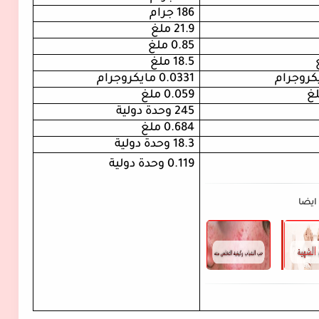
186 جرام
21.9
ملغ
0.85
ملغ
18.5
ملغ
كروجرام
0.0331
مايكروجرام
غ
0.059
ملغ
245
وحدة دولية
0.684
ملغ
18.3
وحدة دولية
جد
0.119
وحدة دولية
ايضا
فقدان
حب
الشهية
الشباب
العصبي
وكيفية
|
التخلص
Anorexia
منه
Nervosa