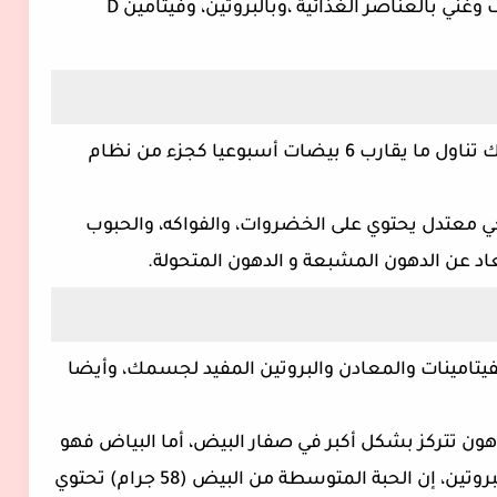
غني بالعناصر الغذائية ،وبالبروتين، وفيتامين
D
تبعا لورقة علمية من مؤسسة القلب، يمكنك تناول ما يقارب 6 بيضات أسبوعيا كجزء من نظام
 معتدل يحتوي على الخضروات، والفواكه، والحبوب
تعاد عن الدهون المشبعة و الدهون المتحولة.
فيتامينات والمعادن والبروتين المفيد لجسمك، وأيضا
هون تتركز بشكل أكبر في صفار البيض، أما البياض فهو
لا يحتوي على أي دهون إنما هو مصدرجيد للبروتين، إن الحبة المتوسطة من البيض (58 جرام) تحتوي