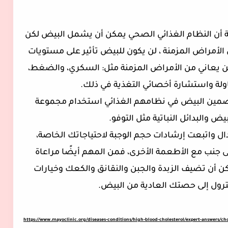
ة أن النظام الغذائي الصحي يمكن أن يشمل البيض لكن
الأمراض المزمنة ، لن يكون للبيض تأثير على مستويات
من يعاني من الأمراض المزمنة مثل: السكري، والضغط،
اولة واستشارة أخصائي التغذية في ذلك.
ضمين البيض في نظامهم الغذائي استخدام مجموعة
ض والبدائل النباتية مثل التوفو.
دال واتبعت إرشادات حجم الوجبة لاحتياجاتك الخاصة،
إلى جنب مع الأطعمة الأخرى، فمن المهم أيضًا مراعاة
ن أن تضيف الزبدة والجبن والنقانق والكعك وخيارات
سترول إلى حصتك العادية من البيض.
https://www.mayoclinic.org/diseases-conditions/high-blood-cholesterol/expert-answers/ch