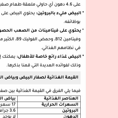
على 4.6 دهون أي حاولي ملعقة طعام صغيرة.
* البيض مليء بالبروتين:
يحتوي البيض على ا
بوظائفه.
*
يحتوي على فيتامينات من الصعب الحصو
وفيتامين
B12
، وحمض الفوليك
B9
، الكثير 
في نظامهم الغذائي.
* البيض غذاء رائع خاصة للأطفال:
وذلك لفوائده العديدة التي قمنا بذكرها.
القيمة الغذائية لصفار البيض وبياض ا
فيما يلي الفرق في القيمة الغذائية بين صف
العناصر الغذائية
بياض ال
السعرات الحرارية
17
سعرة 
البروتين
3.6
جرام
الدهون
لا يوجد