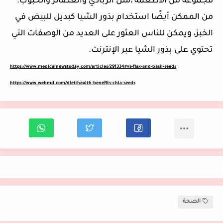
مجموعة من الأطعمة ،
مثل الزبادي والعصائر والحبوب.
من الممكن أيضًا استخدام بذور الشيا كبديل للبيض في
الخبز، ويمكن للناس العثور على العديد من الوصفات التي
تحتوي على بذور الشيا عبر الإنترنت.
https://www.medicalnewstoday.com/articles/291334#vs-flax-and-basil-seeds
https://www.webmd.com/diet/health-benefits-chia-seeds
الصحة