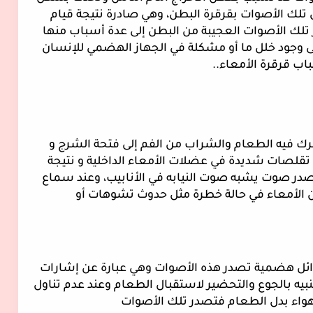
مفاجئ وغير متوقع ولايمكن كبحها وتسمى تلك الأصوات بقرقرة البطن، وهي صادرة نتيجة قيام 
الجهاز الهضمي بعمله، ويرجع سبب صدور تلك الأصوات العجيبة من البطن إلى عدة أسباب منها 
الجوع والغازات، ولكن هناك أصوات تدل على وجود خلل ما أو مشكلة في الجهاز الهضمي للإنسان 
قرقرة الأمعاء.. 
القناة الهضمية عبارة عن أنبوب مجوف يتحرك فيه الطعام والشراب من الفم إلى فتحة الشرج و 
عند ملئ الجهاز الهضمي بشكل كبير يحدث تقلصات شديدة في عضلات الأمعاء الداخلية و نتيجة 
لان الأمعاء عبارة عن أنبوب محوف فإنها تصدر صوت يشبه صوت النيابه في الأنابيب، وعند سماع 
مثل هذه الأصوات بشكل كبير فهذا يعني أن الأمعاء في حالة خطرة مثل حدوث تشوهات أو 
فعند الشعور بالجوع فإن الأمعاء تفرز سوائل هضمية تصدر هذه الأصوات وهي عبارة عن إشارات 
قادمة من الدماغ لتحفيز الغدد الهضمية للتنبيه بالجوع والتحضير لاستقبال الطعام وعند عدم تناول 
هواء بدل الطعام فتصدر تلك الأصوات 