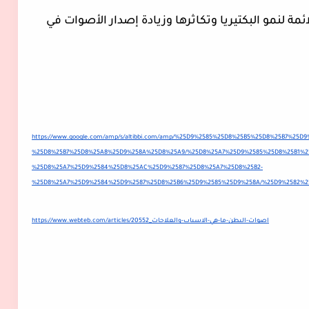
 عند وجود هذه الأمراض، تصبح الظروف ملائمة لنمو البكتيريا وتكاثرها وزيادة إصدار الأصوات في 
https://www.google.com/amp/s/altibbi.com/amp/%25D9%2585%25D8%25B5%25D8%25B7%2
%25D8%25B7%25D8%25A8%25D9%258A%25D8%25A9/%25D8%25A7%25D9%2585%25D8%25B1%2
%25D8%25A7%25D9%2584%25D8%25AC%25D9%2587%25D8%25A7%25D8%25B2-
%25D8%25A7%25D9%2584%25D9%2587%25D8%25B6%25D9%2585%25D9%258A/%25D9%2582%2
https://www.webteb.com/articles/اصوات-البطن-ما-هي-الاسباب-والعلاجات_20552