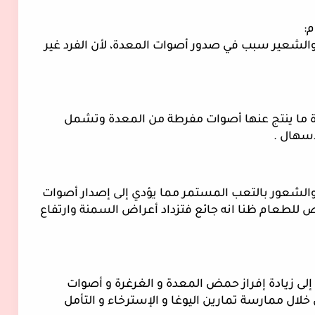
قد تسبب بعض الأطعمة مثل  البقوليات  والشعير سبب في صدور أصوات المعدة، لأن الفرد غير 
مثل الإصابة بمرض القولون العصبي و عادة ما ينتج عنها أصوات مفرطة من المعدة وتشمل 
إسهال .
قد تؤدي قلة النوم وعدم الراحة إلى الإجهاد والشعور بالتعب المستمر مما يؤدي إلى إصدار أصوات 
زائدة من المعدة مما يزيد من تناول الشخص للطعام ظنا انه جائع فتزداد أعراض السمنة وارتفاع 
قد يساهم التوتر و القلق والعصبية الزائدة  إلى زيادة إفراز حمض المعدة و الغرغرة و أصوات 
المعدة المستمرة و يمكن التخلص منه من خلال ممارسة تمارين اليوغا و الإسترخاء و التأمل 