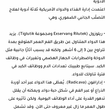
الأدوية
اعتمدت إدارة الغذاء والدواء الأمريكية ثلاثة أدوية لعلاج
التصلّب الجانبي الضموري، وهي:
• ريلوزول (Rilutek وExservan ومجموعة Tiglutik). يزيد
هذا الدواء المتناول عن طريق الفم العمر المتوقع بمدة
تتراوح بين 3 إلى 6 أشهر. ولكنه قد يسبب آثارًا جانبية مثل
الدوخة واضطرابات الجهاز الهضمي وتغيرات في وظائف
الكبد. سيتابع طبيبك تعدادات الدم ووظائف الكبد في
فترة تناولك للدواء.
• إدارافون (Radicava). يُعطَى هذا الدواء عبر أحد أوردة
الذراع أو عبر الفم في شكل حبة دواء، ويمكنه أن يقلل
تدهور القدرة على أداء الوظائف اليومية. ولكن تأثيره على
طول العمر ما زال غير معروف حتى الآن. وقد تشمل