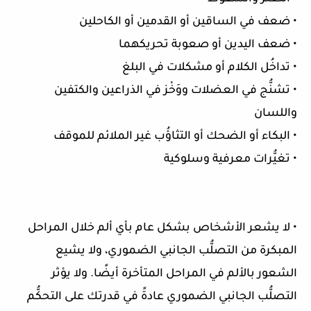
• ضعف في الساقين أو القدمين أو الكاحلين
• ضعف اليدين أو صعوبة تحريكهما
• تداخُل الكلام أو مشكلات في البلغ
• تشنُّج في العضلات ووَخْز في الذراعين والكتفين
واللسان
• البكاء أو الضحك أو التثاؤُب غير الملائم للموقف
• تغيُّرات معرفية وسلوكية
• لا يشعر الأشخاص بشكل عام بأي ألم خلال المراحل
المبكرة من التصلُّب الجانبي الضموري، ولا يشيع
الشعور بالألم في المراحل المتأخرة أيضًا. ولا يؤثر
التصلُّب الجانبي الضموري عادةً في قدرتك على التحكُّم