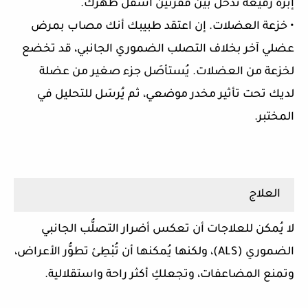
إبرة رفيعة تدخل بين فقرتين أسفل ظهرك.
• خزعة العضلات. إن اعتقد طبيبك أنك مصاب بمرض
عضلي آخر بخلاف التصلب الضموري الجانبي، قد تخضع
لخزعة من العضلات. يُستأصَل جزء صغير من عضلة
لديك تحت تأثير مخدر موضعي، ثم يُرسَل للتحليل في
المختبر.
العلاج
لا يُمكن للعلاجات أن تعكس أضرار التصلُّب الجانبي
الضموري (ALS)، ولكنها يُمكنها أن تُبْطِئ تطوُّر الأعراض،
وتمنع المضاعفات، وتجعلكِ أكثر راحة واستقلالية.