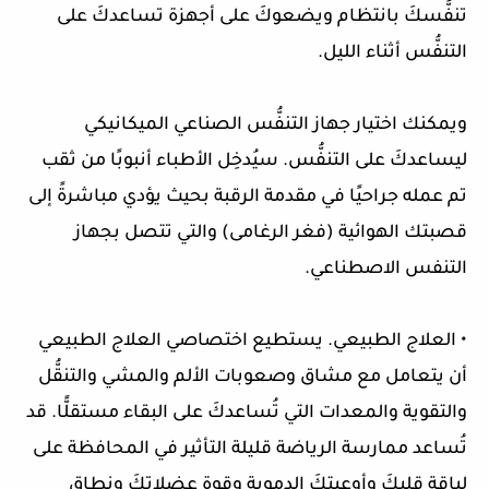
تنفُّسكَ بانتظام ويضعوكَ على أجهزة تساعدكَ على
التنفُّس أثناء الليل.
ويمكنك اختيار جهاز التنفُّس الصناعي الميكانيكي
ليساعدكَ على التنفُّس. سيُدخِل الأطباء أنبوبًا من ثقب
تم عمله جراحيًا في مقدمة الرقبة بحيث يؤدي مباشرةً إلى
قصبتك الهوائية (فغر الرغامى) والتي تتصل بجهاز
التنفس الاصطناعي.
• العلاج الطبيعي. يستطيع اختصاصي العلاج الطبيعي
أن يتعامل مع مشاق وصعوبات الألم والمشي والتنقُّل
والتقوية والمعدات التي تُساعدكَ على البقاء مستقلًّا. قد
تُساعد ممارسة الرياضة قليلة التأثير في المحافظة على
لياقة قلبكَ وأوعيتكَ الدموية وقوة عضلاتكَ ونطاق