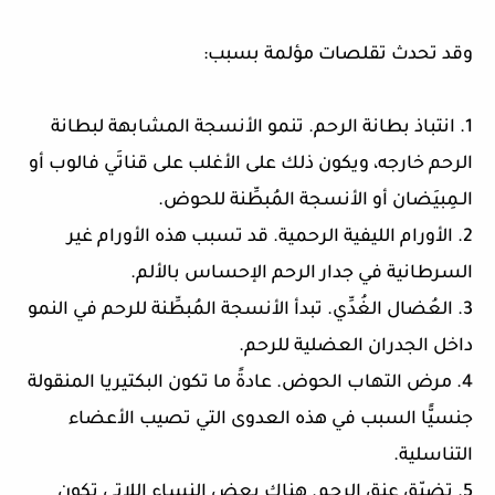
وقد تحدث تقلصات مؤلمة بسبب:
1. انتباذ بطانة الرحم. تنمو الأنسجة المشابهة لبطانة
الرحم خارجه، ويكون ذلك على الأغلب على قناتَي فالوب أو
الـمِبيَضان أو الأنسجة المُبطِّنة للحوض.
2. الأورام الليفية الرحمية. قد تسبب هذه الأورام غير
السرطانية في جدار الرحم الإحساس بالألم.
3. العُضال الغُدِّي. تبدأ الأنسجة المُبطِّنة للرحم في النمو
داخل الجدران العضلية للرحم.
4. مرض التهاب الحوض. عادةً ما تكون البكتيريا المنقولة
جنسيًّا السبب في هذه العدوى التي تصيب الأعضاء
التناسلية.
5. تضيّق عنق الرحم. هناك بعض النساء اللاتي تكون