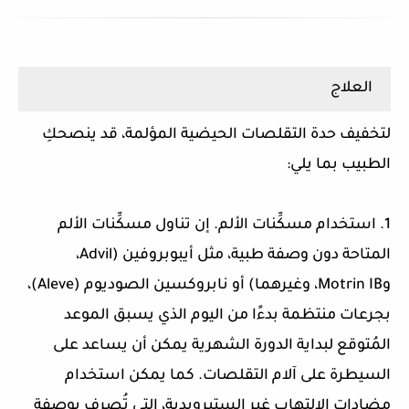
العلاج
لتخفيف حدة التقلصات الحيضية المؤلمة، قد ينصحكِ
الطبيب بما يلي:
1. استخدام مسكِّنات الألم. إن تناول مسكِّنات الألم
المتاحة دون وصفة طبية، مثل أيبوبروفين (Advil،
وMotrin IB، وغيرهما) أو نابروكسين الصوديوم (Aleve)،
بجرعات منتظمة بدءًا من اليوم الذي يسبق الموعد
المُتوقع لبداية الدورة الشهرية يمكن أن يساعد على
السيطرة على آلام التقلصات. كما يمكن استخدام
مضادات الالتهاب غير الستيرويدية، التي تُصرف بوصفة