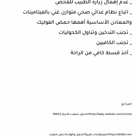
_ عدم إهمال زيارة الطبيب للفحص
_ اتباع نظام غذائي صحي متوازن غني بالفيتامينات
والمعادن الأساسية أهمها حمض الفوليك
_ تجنب التدخين وتناول الكحوليات
_ تجنب الكافيين
_ أخذ قسط كافي من الراحة
المراجع
https://baby.webteb.com/articles/الحمل-متعدد-الاجنة_18403
https://altibbi.com/مصطلحات-طبية/الحمل-والولادة/حمل-متعدد