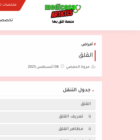
ملخصات ل
تخصصات
أمراض
القلق
مروة الحمصي
08 أغسطس 2023
جدول التنقل
القلق
ü تعريف القلق
ü مظاهر القلق