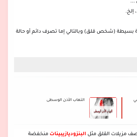
..
 إلخ.
 بسيطة (شخص قلق) وبالتالي إما تصرف دائم أو حالة
ي
التهاب الأذن الوسطى
وصف مزيلات القلق مثل
البنزوديازيبينات
منخفضة