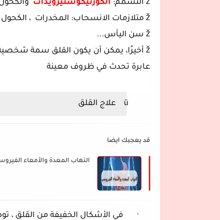
ž
التسمم:
الكورتيكوستيرويدات
والكحول .
ž
متلازمات الانسحاب: المخدرات
، الكحول ،
ž
سن اليأس...
ž
أخيرًا، يمكن أن يكون القلق سمة شخصية
عابرة تحدث في ظروف معينة
ü
علاج القلق
قد يعجبك ايضا
التهاب المعدة والأمعاء الفيروس
·
في الأشكال الخفيفة من القلق ، ت