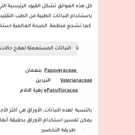
كل هذه العوائق تشكل القيود الرئيسية التي 
باستخدام النباتات الطبية من الطب التقليد
كما تشجع منظمة
الصحة العالمية استخد
ü
النباتات المستعملة لعلاج حالات 
Papaveraceae
بنعمان
Valerianaceae
النردين
Passifloracea
e
زهرة الالا
م
بالنسبة
لهذه النباتات، الأوراق هي أكثر الأجز
يمكن تفسير استخدام الأوراق بحقيقة أنه
·
طريقة التحضير: