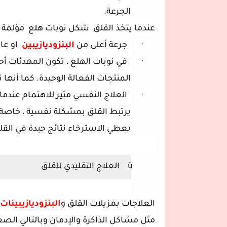
الجرعة.
عندما يتخذ القلق
شكل نوبات هلع
مؤلمة ج
·
جرعة أعلى من
البنزوديازيبين
او عا
·
في نوبات الهلع ، تكون المهدئات أحي
المنتجات الفعالة الوحيدة. كما أنها 
·
العلاج النفسي مثير للاهتمام عندما 
يرتبط القلق بمشكلة نفسية ، خاصة إ
يعطي الاسترخاء نتائج جيدة في القل
ü
العلاج التقليدي للقلق
العلاجات بمزيلات القلق و
البنزوديازيبينات
مثل مشاكل الذاكرة والإدمان وبالتالي الصع