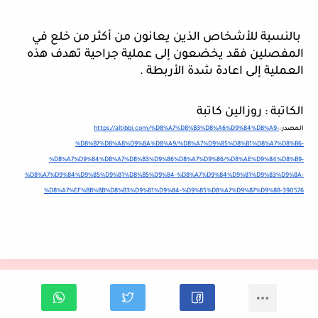
 بالنسبة للأشخاص الذين يعانون من أكثر من خلع في 
المفصلين فقد يخضعون إلى عملية جراحية تهدف هذه 
العملية إلى اعادة شدة الأربطة .
الكاتبة : روزالين كاتبة
المصدر :
https://altibbi.com/%D8%A7%D8%B3%D8%A6%D9%84%D8%A9-
%D8%B7%D8%A8%D9%8A%D8%A9/%D8%A7%D9%85%D8%B1%D8%A7%D8%B6-
%D8%A7%D9%84%D8%A7%D8%B3%D9%86%D8%A7%D9%86/%D8%AE%D9%84%D8%B9-
%D8%A7%D9%84%D9%85%D9%81%D8%B5%D9%84-%D8%A7%D9%84%D9%81%D9%83%D9%8A-
%D8%A7%EF%BB%BB%D8%B3%D9%81%D9%84-%D9%85%D8%A7%D9%87%D9%88-390576