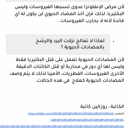
لأن مرض الإنفلونزا عدوى تسببها الفيروسات وليس  
البكتيريا، لذلك فإن أخذ المضاد الحيوي لن يكون له أي 
فائدة لأنه لا يحارب الفيروسات .
لماذا لا تعالج نزلات البرد والرشح 
بالمضادات الحيوية ؟
لأن المضادات الحيوية تعمل على قتل البكتيريا فقط 
وليس لها أي دور في محاربة أو قتل الكائنات الدقيقة 
الأخرى الفيروسات، الفطريات، الأميبا لذلك لا يتم وصف 
المضادات الحيوية كعلاج  في هذه الحالات.
الكاتبة : روزالين كاتبة 
المصدر :
https://altibbi.com/%D9%85%D9%82%D8%A7%D9%84%D8%A7%D8%AA-
%D8%B7%D8%A8%D9%8A%D8%A9/%D8%B9%D9%84%D9%85-
%D9%84%D8%B5%D9%8A%D8%AF%D9%84%D8%A9/%D9%85%D9%82%D8%A7%D9%88%D9%85%D8%A9-