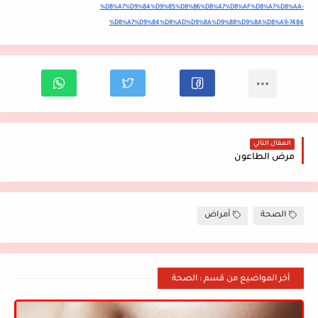
%D8%A7%D9%84%D9%85%D8%B6%D8%A7%D8%AF%D8%A7%D8%AA-
%D8%A7%D9%84%D8%AD%D9%8A%D9%88%D9%8A%D8%A9-7484
المقال التالي
مرض الطاعون
الصحة
أمراض
أخر المواضيع من قسم : الصحة