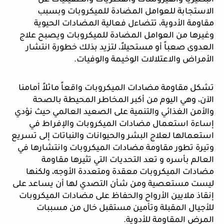
البكتيريا والفيروسات والفطريات والطفيليات عن 
الاستجابة للعوامل المضادة للميكروبات وبسبب 
مقاومة الأدوية، تتضاءل فعالية المضادات الحيوية 
وغيرها من العوامل المضادة للميكروبات ويصبح علاج 
العدوى صعباً أو مستحيلاً، لتزيد بذلك خطورة انتشار 
الأمراض والاعتلالات الوخيمة والوفيات.
تشكل مقاومة مضادات الميكروبات واقعاً ماثلاً أمامنا 
الآن، وهي اليوم من أكبر المخاطر المحيطة بالصحة 
والأمن الغذائي والتنمية على الصعيد العالمي حيث نؤدي 
إساءة استعمال مضادات الميكروبات والإفراط في 
استعمالها لعلاج البشر والحيوانات والنباتات إلى تسريع 
وتيرة تطور مقاومة مضادات الميكروبات وانتشارها في 
العالم بأسره و تعد التحديات التي تثيرها مقاومة 
مضادات الميكروبات معقدة ومتعددة الأوجه، ولكنها 
ليست مستعصية ومن شأن التصدي لها أن يساعد على 
إنقاذ ملايين الأرواح والحفاظ على مضادات الميكروبات 
للأجيال المقبلة وتأمين مستقبل خال من مسببات 
المرض المقاومة للأدوية.