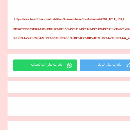
https://www.healthline.com/nutrition/9-proven-benefits-of-almonds#TOC_TITLE_HDR_2
https://www.webteb.com/articles/%D8%A7%D9%84%D8%B3%D8%B9%D8%B1%D8%A7%
%D8%A7%D9%84%D9%85%D9%83%D8%B3%D8%B1%D8%A7%D8%AA_2