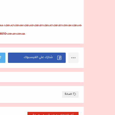
D8%AA-%D8%A7%D9%84%D8%AD%D8%B1%D8%A7%D8%B1%D9%8A%D8%A9-
4610
%D9%81%D9%8A
صحة