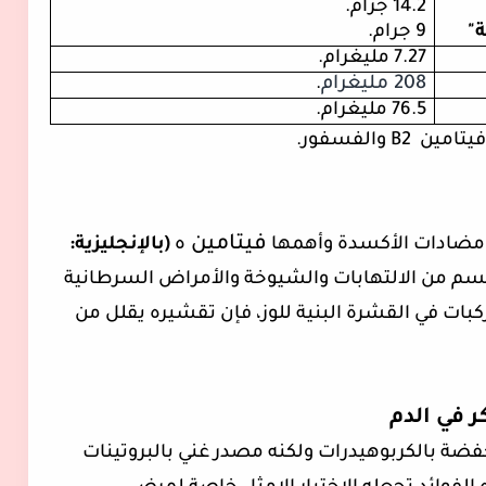
14.2 جرام.
"
9 جرام.
7.27 مليغرام.
208
مليغرام
.
76.5 مليغرام.
فيتامين
B2
والفسفور.
فيتامين
ن مضادات الأكسدة وأهمها
ه
(بالإنجليزية:
جسم من الالتهابات والشيوخة والأمراض السرطانية
كبات في القشرة البنية للوز، فإن تقشيره يقلل من
 في الدم
فضة بالكربوهيدرات ولكنه مصدر غني بالبروتينات